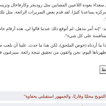
داء بعودة اللاعبين المصابين مثل روديجر وكارفاخال وترينت. 
زه يساعدنا كثيرًا. لقد قدم بعض التمريرات الرائعة، مثل تلك 
.
راً مع ريال مدريد: “إنه أمر مذهل، لم أتوقع ذلك عندما قالوا لي، هذه أر
للمنافسة على كل شيء”.
ا ما أردناه (خوض الملحق)، لكن هذا ما حدث. علينا أن نلعب ضد
ي أظهرناها اليوم، نحن واثقون من تحقيق نتيجة رائعة. سيرغبون
بط
تويج محليًا وقاريًا، والجمهور استقبلني بحفاوة”