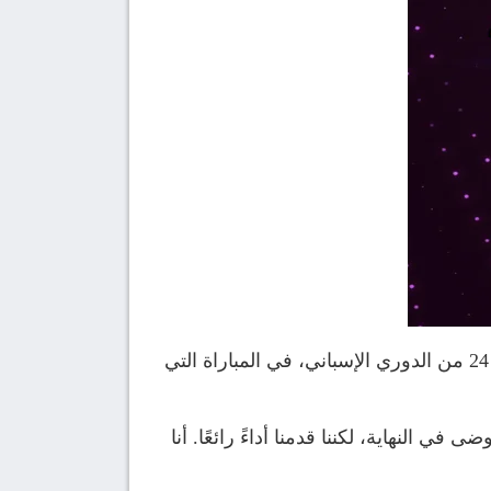
تحدث تيبو كورتوا حارس مرمى ريال مدريد إلى الصحافة عقب الفوز على سوسيداد بنتيجة 4-1 في الجولة 24 من الدوري الإسباني، في المباراة التي
النهاية، لكننا قدمنا ​​أداءً رائعًا. أنا