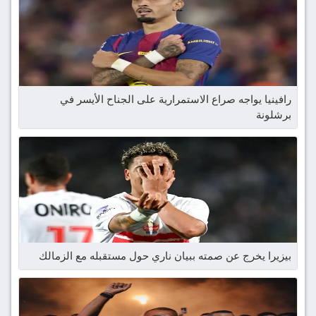
رافينيا يواجه صراع الاستمرارية على الجناح الأيسر في
برشلونة
بيزيرا يخرج عن صمته ببيان ناري حول مستقبله مع الزمالك