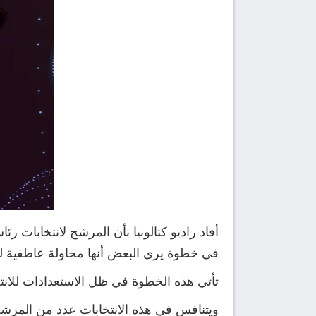
أفاد راديو كتالونيا بأن المرشح لانتخابات ر
في خطوة يرى البعض أنها محاولة عاطفية لر
تأتي هذه الخطوة في ظل الاستعدادات للانتخابات المقررة في 15 مارس 2026، والتي ينت
ويتنافس في هذه الانتخابات عدد من المرشحين