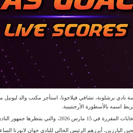
ئاسة نادي برشلونة، تشافي فيلاجونا، استأجر مكتب والد ليونيل 
بط اسمه بالأسطورة الأرجنتينية.
ظرها جمهور النادي الكاتالوني بشغف.
 البارزين، أبرزهم الرئيس الحالي للنادي خوان لابورتا الساعي