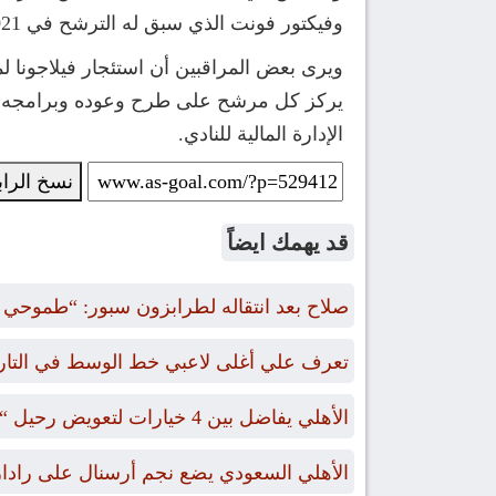
وفيكتور فونت الذي سبق له الترشح في 2021، إضافة إلى مارك سيريا وويليام مادوك اللذين يقدمان خططًا جديدة للنادي، إلى جانب تشافي فيلاجونا.
ويرى بعض المراقبين أن استئجار فيلاجونا 
يركز كل مرشح على طرح وعوده وبرامجه لتع
الإدارة المالية للنادي.
نسخ الرا
قد يهمك ايضاً
صلاح بعد انتقاله لطرابزون سبور: “طموحي الت
تعرف علي أغلى لاعبي خط الوسط في التاريخ ممن
الأهلي يفاضل بين 4 خيارات لتعويض رحيل “بن رمضان”
الأهلي السعودي يضع نجم أرسنال على رادا