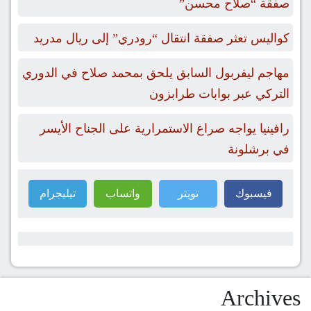
صفقة “صلاح محسن”
كواليس تعثر صفقة انتقال “رودري” إلى ريال مدريد
مهاجم ليفربول السابق يلحق بمحمد صلاح في الدوري
التركي عبر بوابات طرابزون
رافينيا يواجه صراع الاستمرارية على الجناح الأيسر
في برشلونة
فيسبوك
تويتر
واتساب
تيليجرام
Archives