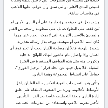
جديدة في سلسلة من التصرفات التي لا تليق بقيمة ومكانة
قميص النادي الأهلي، والتي سبق وأن عوقب عليها اللاعب
في مناسبات سابقة.
وشدد بلال في حديثه بنبرة حازمة على أن النادي الأهلي لم
يُبنَ فقط على البطولات، بل على منظومة راسخة من القيم
والمبادئ والأسس التربوية التي لا يمكن الحياد عنها مهما
كان اسم اللاعب أو موهبته، ووجه بلال رسالة تحذيرية
شديدة اللهجة، قائلاً إن مصلحة الكيان يجب أن تعلو فوق أي
اعتبار، وإذا واصل إمام عاشور انتهاك اللوائح الداخلية
وتكررت منه مثل هذه المواقف المستفزة في الفترة
المقبلة، فلا بديل حينها عن اتخاذ قرار “الرحيل الفوري”،
حفاظاً على انضباط المجموعة وهيبة النادي.
وتأتي هذه التصريحات القوية لتعكس حالة الغليان داخل
الأوساط الأهلاوية، وتزيد من الضغوط الملقاة على عاتق
إدارة النادي ولجنة التخطيط، خاصة بعد القرار التأديبي
الأخير بتغريم اللاعب واستبعاده من التدريبات الجماعية