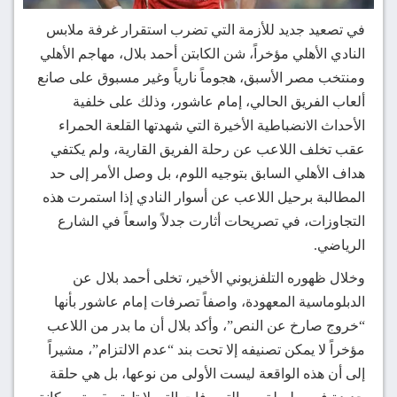
في تصعيد جديد للأزمة التي تضرب استقرار غرفة ملابس
النادي الأهلي مؤخراً، شن الكابتن أحمد بلال، مهاجم الأهلي
ومنتخب مصر الأسبق، هجوماً نارياً وغير مسبوق على صانع
ألعاب الفريق الحالي، إمام عاشور، وذلك على خلفية
الأحداث الانضباطية الأخيرة التي شهدتها القلعة الحمراء
عقب تخلف اللاعب عن رحلة الفريق القارية، ولم يكتفي
هداف الأهلي السابق بتوجيه اللوم، بل وصل الأمر إلى حد
المطالبة برحيل اللاعب عن أسوار النادي إذا استمرت هذه
التجاوزات، في تصريحات أثارت جدلاً واسعاً في الشارع
الرياضي.
وخلال ظهوره التلفزيوني الأخير، تخلى أحمد بلال عن
الدبلوماسية المعهودة، واصفاً تصرفات إمام عاشور بأنها
“خروج صارخ عن النص”، وأكد بلال أن ما بدر من اللاعب
مؤخراً لا يمكن تصنيفه إلا تحت بند “عدم الالتزام”، مشيراً
إلى أن هذه الواقعة ليست الأولى من نوعها، بل هي حلقة