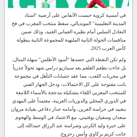
في أمسية كروية حبست الأنفاس على أرضية “استاد
المدينة التعليمية” المونديالي، سقط منتخب المغرب في فخ
التعادل السلبي أمام نظيره العماني العنيد، وذلك ضمن
منافسات الجولة الثانية الملتهبة للمجموعة الثانية ببطولة
كأس العرب 2025.
ولم تكن النقطة التي حصدها “أسود الأطلس” سهلة المنال،
بل جاءت بطعم العلقم بعد سيناريو درامي شهد تحولاً جذرياً
في مجريات اللعب، مما عقد حسابات التأهل في مجموعة
باتت مفتوحة على كل الاحتمالات، ودخل الجهاز الفني
للمنتخب المغربي اللقاء بتشكيلة مدججة بالأسماء اللامعة
في الدوري المحلي والدوريات العربية، معتمداً على المهدي
بنعبيد في حراسة العرين، وأمامه جدار دفاعي بقيادة مروان
سعدان وسفيان بوفتيني، مع الاعتماد في الوسط والهجوم
على خبرة وليد الكرتي وشراسة عبد الرزاق حمدالله إلى
جانب كريم بركاوي وأمين زحزوح.