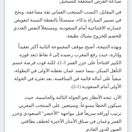
صناعة الفرص المحققة للتسجيل.
في المقابل، اكتسب المنتخب العماني ثقة مضاعفة، ونجح
في تسيير المباراة بذكاء، متمسكاً بالنقطة الثمينة لتعويض
خسارته الافتتاحية أمام السعودية، ومستغلاً النقص العددي
للخصم للخروج بشباك نظيفة.
وبهذه النتيجة، أصبح موقف المجموعة الثانية أكثر تعقيداً
وإثارة، حيث رفع المغرب رصيده إلى 4 نقاط (بعد فوزه
الكبير افتتاحاً على جزر القمر 3-1)، لكنه فوت فرصة حسم
التأهل المبكر، بينما حصد عمان نقطته الأولى في البطولة،
مبقياً على آماله قائمة في المنافسة، بعد تعثره في الجولة
الأولى أمام السعودية (1-2).
الآن، تتجه الأنظار نحو الجولة الثالثة والحاسمة، حيث
سيكون الخطأ ممنوعاً، وسيتعين على المنتخب المغربي
ترتيب أوراقه سريعاً قبل مواجهة “الأخضر” السعودي وجزر
القمر وعمان في سباق الأمتار الأخيرة لخطف بطاقتي
العبور للدور القادم.