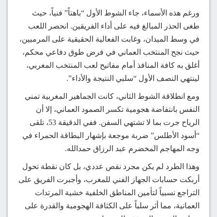
ورغم هذه الأسماء، جاء الشوط الأول “باهتاً” فنياً، حيث
طغى الحذر المبالغ فيه على أداء الفريقين. انحصر اللعب
في وسط الميدان، وغابت الفعالية الحقيقية على المرميين،
حيث نجح المنتخب العماني في فرض طوق دفاعي محكم،
أغلق به كافة المنافذ أمام مفاتيح لعب المنتخب المغربي،
لينتهي النصف الأول “سلبي النتيجة والأداء”.
ومع انطلاقة الشوط الثاني، كانت الجماهير المغربية تمني
النفس بانتفاضة هجومية تكسر الصمود العماني، إلا أن
الرياح جرت بما لا تشتهي السفن. ففي الدقيقة 53، تلقى
“أسود الأطلس” ضربة موجعة بإشهار البطاقة الحمراء في
وجه المهاجم المخضرم عبد الرزاق حمدالله.
وهذا الطرد لم يكن مجرد نقص عددي، بل كان نقطة تحول
أربكت حسابات الجهاز الفني للمغرب، وأجبرت الفريق على
التراجع نسبياً لتأمين المناطق الخلفية خشية المرتدات
العمانية، مما أثر سلباً على الكثافة الهجومية والقدرة على