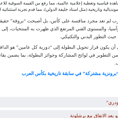
دة قياسية وتغطية إعلامية عالمية، مما رفع من القيمة السوقية للاعب
ونديالية وتاريخية (مثل استاد خليفة الدولي)، مما قدم تجربة استثنائية ل
عرب لم تعد مجرد منافسة على كأس، بل أصبحت “بروفة” حقيقية
آسيا، والمستوى الفني المرتفع الذي ظهرت به المنتخبات، إلى
يث التطور البدني والتكتيكي.
أن يكون قرار تحويل البطولة إلى “دورية كل عامين” هو الداف
ً من التطوير في لوائح المشاركة وجوائز البطولة، بما يضمن 
.
ات “برونزية مشتركة” في سابقة تاريخية بكأس العرب
ودري”
بعد الاتفاق مع برشلونة