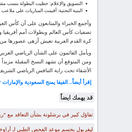
التسويق والإعلام: حظيت البطولة بنسب مشاه
البنية التحتية: أقيمت المباريات على ملاعب م
وأجمع الخبراء والمتابعون على أن كأس ال
تصفيات كأس العالم وبطولات أمم أفريقيا و
كرة القدم العربية تعيش أزهى عصورها من ح
ويأمل القائمون على الشأن الرياضي العربي 
ومن المتوقع أن تشهد النسخ المقبلة مزيدا
الأشقاء تحت راية التنافس الرياضي الشريف
إقرأ أيضاً.. الفيفا يمنح السعودية والإمار
قد يهمك ايضاً
تفاؤل كبير في برشلونة بشأن التعاقد مع “ر
ليفربول يحسم موعد الفحص الطبي لـ أراوخو 