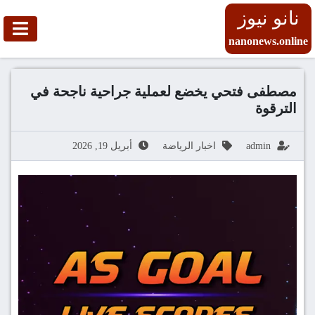
نانو نيوز
nanonews.online
مصطفى فتحي يخضع لعملية جراحية ناجحة في
الترقوة
admin
اخبار الرياضة
أبريل 19, 2026