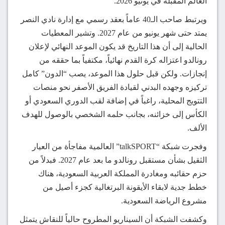
العالم المقبلة في يونيو 2026.
ويرتبط صاحب الـ40 عاماً بعقد رسمي مع إدارة نادي النصر
يمتد حتى شهر يونيو من عام 2027. وتشير المعطيات
الحالية إلى أن هذا التاريخ قد يكون الموعد النهائي لإعلان
رونالدو اعتزاله كرة القدم نهائياً، مكتفياً بما حققه من
إنجازات. ولكن قبل حلول هذا الموعد، يصب “الدون” كامل
تركيزه وجهده البدني لقيادة الفريق الأصفر نحو منصات
التتويج المحلية، راغباً في إضافة لقب الدوري السعودي أو
الكأس إلى خزائنه، بجانب حلمه الشخصي بالوصول للهدف
الألف.
وفجرت شبكة “talkSPORT” العالمية مفاجأة من العيار
الثقيل بشأن مستقبل رونالدو ما بعد عام 2027. فبدلاً من
حزم حقائبه ومغادرة المملكة العربية السعودية، هناك
خطط جدية لابقاء الأيقونة البرتغالية كجزء أصيل من
مشروع الرياضة السعودية.
وكشفت الشبكة أن السيناريو المطروح حالياً للنقاش يتمثل