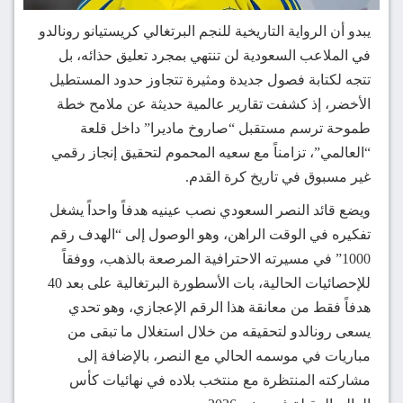
يبدو أن الرواية التاريخية للنجم البرتغالي كريستيانو رونالدو
في الملاعب السعودية لن تنتهي بمجرد تعليق حذائه، بل
تتجه لكتابة فصول جديدة ومثيرة تتجاوز حدود المستطيل
الأخضر، إذ كشفت تقارير عالمية حديثة عن ملامح خطة
طموحة ترسم مستقبل “صاروخ ماديرا” داخل قلعة
“العالمي”، تزامناً مع سعيه المحموم لتحقيق إنجاز رقمي
غير مسبوق في تاريخ كرة القدم.
ويضع قائد النصر السعودي نصب عينيه هدفاً واحداً يشغل
تفكيره في الوقت الراهن، وهو الوصول إلى “الهدف رقم
1000” في مسيرته الاحترافية المرصعة بالذهب، ووفقاً
للإحصائيات الحالية، بات الأسطورة البرتغالية على بعد 40
هدفاً فقط من معانقة هذا الرقم الإعجازي، وهو تحدي
يسعى رونالدو لتحقيقه من خلال استغلال ما تبقى من
مباريات في موسمه الحالي مع النصر، بالإضافة إلى
مشاركته المنتظرة مع منتخب بلاده في نهائيات كأس