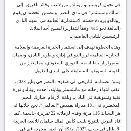
في تحول كريستيانو رونالدو من لاعب وقائد للفريق، إلى
“مالك ومستثمر” في نادي النصر، وتتضمن الخطة أن يقوم
رونالدو بزيادة حصته الاستثمارية الحالية في أسهم النادي
(البالغة نحو 15% وفقاً للتقارير) ليصبح أحد الملاك
الرئيسيين للنادي العاصمي.
وهذه الخطوة تهدف إلى استثمار الخبرة العريضة والعلامة
التجارية العالمية لرونالدو في إدارة وتطوير النادي، وضمان
استمرار ارتباط اسمه بالدوري السعودي، مما يعزز من
القيمة التسويقية للمسابقة على المدى الطويل.
ومنذ انضمامه التاريخي إلى صفوف النصر في يناير 2023،
عقب انتهاء رحلته مع مانشستر يونايتد، أحدث رونالدو ثورة
فنية وتسويقية في النادي. وبلغة الأرقام، شارك النجم
المخضرم في 131 مباراة بقميص “العالمي”، نجح خلالها في
هز الشباك 116 مرة، وقدم لزملائه 22 تمريرة حاسمة، كما
قاد الفريق للتتويج بلقب كأس الملك سلمان للأندية العربية
الأبطال في صيف 2023، ليؤكد أن العمر مجرد رقم في