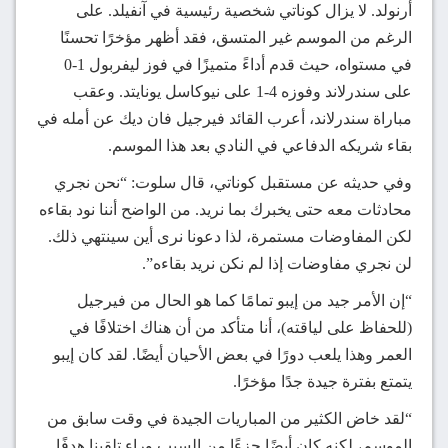
أرنولد. لا يزال كوناتي شخصية رئيسية في آنفيلد. على
الرغم من الموسم غير المتسق، فقد أظهر مؤخرًا تحسنًا
في مستواه، حيث قدم أداءً متميزًا في فوز ليفربول 1-0
على سندرلاند وفوزه 4-1 على نيوكاسل يونايتد. وعقب
مباراة سندرلاند، أعرب القائد فيرجيل فان ديك عن أمله في
بقاء شريكه الدفاعي في النادي بعد هذا الموسم.
وفي حديثه عن مستقبل كوناتي، قال سلوت: “نحن نجري
محادثات معه حتى يخبرك بما نريد. من الواضح أننا نود بقاءه
لكن المفاوضات مستمرة، لذا دعونا نرى أين سينتهي ذلك.
لن نجري مفاوضات إذا لم نكن نريد بقاءه”.
“إن الأمر جيد من إيبو تمامًا كما هو الحال من فيرجيل
(للحفاظ على لياقته)، أنا متأكد من أن هناك اختلافًا في
العمر وهذا يلعب دورًا في بعض الأحيان أيضًا. لقد كان إيبو
يتمتع بفترة جيدة جدًا مؤخرًا.
“لقد خاض الكثير من المباريات الجيدة في وقت سابق من
الموسم، لكنه كان أيضًا جزءًا من السبب وراء تلقينا هدفًا.