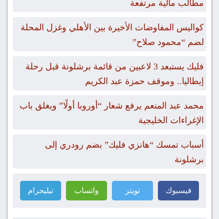
مطالب مالية مرتفعة
كواليس المفاوضات الأخيرة بين الأهلي وغزل المحلة
لضم “محمود صلاح”
فليك يستبعد 3 لاعبين من قائمة برشلونة قبل رحلة
إيطاليا.. وموقف حمزة عبد الكريم
محمد عبد المنعم يرفع شعار “أوروبا أولًا” ويغلق باب
الإغراءات الخليجية
أسباب تمسك “هانزي فليك” بضم رودري إلى
برشلونة
فيسبوك
تويتر
واتساب
تيليجرام