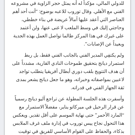
للدولي المالي، مؤكداً له أنه يمثل حجر الزاوية في مشروعه
الفني مع الأهلي. وقال توروب للاعبه بوضوح: “أنت أحد أهم
العناصر التي أعقد عليها آمالاً عريضة في بناء خططي،
وحاجتي إليك في وسط الملعب لا غنى عنها، ولن أعتمد
على غيرك في هذا المركز طالما تواصل العمل بهذه الجدية
وبعيداً عن الإصابات”.
ولم يكتفِي المدير الفني بالجانب الفني فقط، بل ربط
استمرار ديانج بتحقيق طموحات النادي القارية، مشدداً على
أن هدف التتويج بلقب دوري أبطال أفريقيا يتطلب تواجد
لاعبين بمواصفاته وخبراته، وهو ما جعل ديانج يشعر بمدى
ثقة الجهاز الفني في قدراته.
وأسفرت هذه الجلسة المطولة عن تراجع آليو ديانج رسمياً
عن قرار الرحيل في ميركاتو يناير، مفضلاً الاستمرار مع
“المارد الأحمر” حتى نهاية الموسم على أقل تقدير. ويعكس
هذا التحول نجاح ييس توروب في إدارة ملف غرف الملابس
بذكاء، والحفاظ على القوام الأساسي للفريق في توقيت