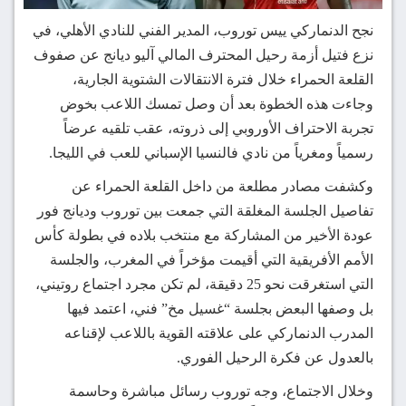
نجح الدنماركي ييس توروب، المدير الفني للنادي الأهلي، في
نزع فتيل أزمة رحيل المحترف المالي آليو ديانج عن صفوف
القلعة الحمراء خلال فترة الانتقالات الشتوية الجارية،
وجاءت هذه الخطوة بعد أن وصل تمسك اللاعب بخوض
تجربة الاحتراف الأوروبي إلى ذروته، عقب تلقيه عرضاً
رسمياً ومغرياً من نادي فالنسيا الإسباني للعب في الليجا.
وكشفت مصادر مطلعة من داخل القلعة الحمراء عن
تفاصيل الجلسة المغلقة التي جمعت بين توروب وديانج فور
عودة الأخير من المشاركة مع منتخب بلاده في بطولة كأس
الأمم الأفريقية التي أقيمت مؤخراً في المغرب، والجلسة
التي استغرقت نحو 25 دقيقة، لم تكن مجرد اجتماع روتيني،
بل وصفها البعض بجلسة “غسيل مخ” فني، اعتمد فيها
المدرب الدنماركي على علاقته القوية باللاعب لإقناعه
بالعدول عن فكرة الرحيل الفوري.
وخلال الاجتماع، وجه توروب رسائل مباشرة وحاسمة