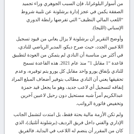
من أسوار البلوغرانا، فإن السبب الجوهري وراء تجميد
الصفقة يكمن في عجز إدارة برشلونة عن تلبية شروط
“اللعب المالي النظيف” التي تفرضها رابطة الدوري
الإسباني (الليجا).
وأوضح التقرير أن برشلونة لا يزال يعاني من قيود تسجيل
اللاعبين الجدد، حيث صرح ديكو، المدير الرياضي للنادي،
في أكثر من مناسبة أن النادي لم يتمكن من العودة لتطبيق
قاعدة “1 مقابل 1” منذ عام 2021. هذه القاعدة تسمح
للنادي بإنفاق يورو واحد مقابل كل يورو يتم توفيره، وعدم
تحقيقها يعني أن النادي مطالب بتوفير أضعاف المبلغ المراد
إنفاقه لتسجيل أي لاعب جديد، وهو ما يجعل قيد حمزة
عبدالكريم أمراً شبه مستحيل دون رحيل لاعبين آخرين
وتخفيض فاتورة الرواتب.
ولم تكن الأزمة مالية بحتة فقط، بل امتدت لتشمل الجانب
الإداري والفني داخل فريق الرديف (برشلونة أتلتيك)، الذي
كان من المقرر أن ينضم له اللاعب في البداية. فالفريق