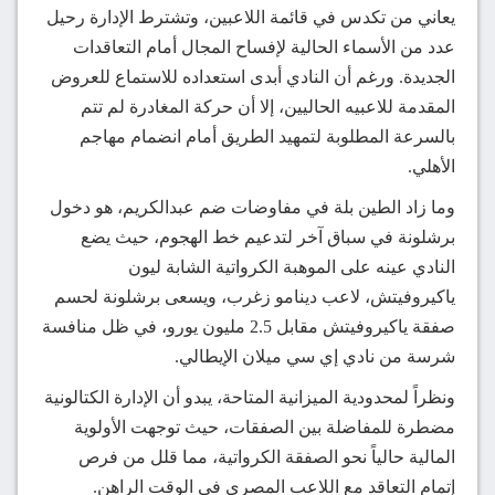
يعاني من تكدس في قائمة اللاعبين، وتشترط الإدارة رحيل
عدد من الأسماء الحالية لإفساح المجال أمام التعاقدات
الجديدة. ورغم أن النادي أبدى استعداده للاستماع للعروض
المقدمة للاعبيه الحاليين، إلا أن حركة المغادرة لم تتم
بالسرعة المطلوبة لتمهيد الطريق أمام انضمام مهاجم
الأهلي.
وما زاد الطين بلة في مفاوضات ضم عبدالكريم، هو دخول
برشلونة في سباق آخر لتدعيم خط الهجوم، حيث يضع
النادي عينه على الموهبة الكرواتية الشابة ليون
ياكيروفيتش، لاعب دينامو زغرب، ويسعى برشلونة لحسم
صفقة ياكيروفيتش مقابل 2.5 مليون يورو، في ظل منافسة
شرسة من نادي إي سي ميلان الإيطالي.
ونظراً لمحدودية الميزانية المتاحة، يبدو أن الإدارة الكتالونية
مضطرة للمفاضلة بين الصفقات، حيث توجهت الأولوية
المالية حالياً نحو الصفقة الكرواتية، مما قلل من فرص
إتمام التعاقد مع اللاعب المصري في الوقت الراهن.