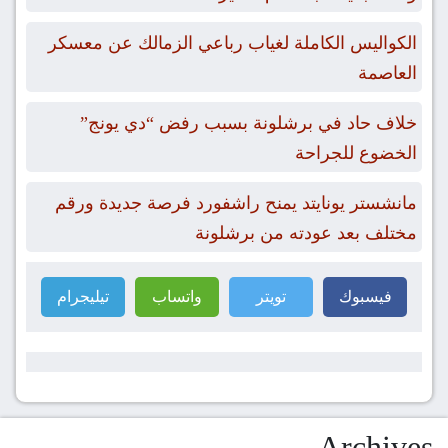
الكواليس الكاملة لغياب رباعي الزمالك عن معسكر
العاصمة
خلاف حاد في برشلونة بسبب رفض “دي يونج”
الخضوع للجراحة
مانشستر يونايتد يمنح راشفورد فرصة جديدة ورقم
مختلف بعد عودته من برشلونة
فيسبوك
تويتر
واتساب
تيليجرام
Archives