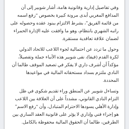
وفي تفاصيل إدارية وقانونية هامة، أشار شوبير إلى أن
المدافع المغربي أبدى مرونة كبيرة بخصوص “رفع اسمه
من قائمة الفريق”، بشرط الالتزام ببنود عقده وحصوله على
راتبه الشهري بانتظام، وهو ما وافقت عليه الإدارة الحمراء
لضمان علاقة تعاقدية مستقرة.
وحول ما تردد عن احتمالية لجوء اللاعب للاتحاد الدولي
لكرة القدم (فيفا)، نفى شوبير هذه الأنباء جملة وتفصيلاً،
مؤكداً أن أشرف داري لا يفكر في تصعيد الموقف طالما أن
النادي ملتزم بسداد مستحقاته المالية في مواعيدها
المحددة.
وتساءل شوبير عن المنطق وراء تقديم شكوى في ظل
التزام النادي القانوني، مشدداً على أن العلاقة بين اللاعب
وإدارة الأهلي يسودها الاحترام المتبادل، وأن “رفع الاسم”
هو إجراء فني وإداري لا يؤثر على قانونية العقد الساري بين
الطرفين، طالما أن الحقوق المالية محفوظة بالكامل.