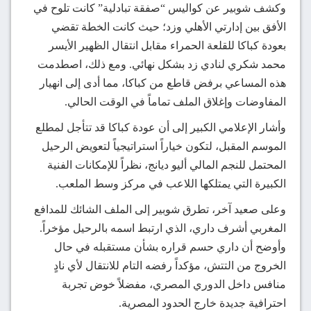
وكشف شوبير عن كواليس “صفقة تبادلية” كانت تلوح في
الأفق بين إدارتي الأهلي وزد؛ حيث كانت الخطة تقضي
بعودة كباكا للقلعة الحمراء مقابل انتقال الظهير الأيسر
محمد شكري لنادي زد بشكل نهائي. ومع ذلك، اصطدمت
هذه المساعي برفض قاطع من كباكا، مما أدى إلى انهيار
المفاوضات وإغلاق الملف تماماً في الوقت الحالي.
وأشار الإعلامي الكبير إلى أن عودة كباكا قد تتأجل لمطلع
الموسم المقبل، لتكون خياراً استراتيجياً لتعويض الرحيل
المحتمل للنجم المالي أليو ديانج، نظراً للإمكانات الفنية
الكبيرة التي يمتلكها اللاعب في مركز وسط الملعب.
وعلى صعيد آخر، تطرق شوبير إلى الملف الشائك للمدافع
المغربي أشرف داري، الذي ارتبط اسمه بالرحيل مؤخراً.
وأوضح أن داري حسم قراره بشأن مستقبله في حال
الخروج من التتش، مؤكداً رفضه التام للانتقال لأي نادٍ
منافس داخل الدوري المصري، مفضلاً خوض تجربة
احترافية جديدة خارج الحدود المصرية.