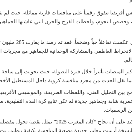
.
أس أفريقيا تتفوق رقمياً على منافسات قارية مماثلة، حيث لم
، وقصص النجوم، ولحظات الفرح والحزن التي عاشتها الجماهير
ولم تكن الأرقام مجرد 
راط العاطفي والمشاركة الوجدانية للجماهير مع مجريات البط
لم.
المنصات تأثيراً خلال فترة البطولة، حيث تحولت إلى ساحة للإ
ا نقل الحدث من مجرد منافسة كروية داخل المستطيل الأخض
مج بين التحليل الفني، واللقطات الطريفة، والموسيقى الأفر
شابة وجماهير جديدة لم تكن تتابع كرة القدم التقليدية، مانحاً
 عن الرسميات.
اختتم الاتحاد الأفريقي لكرة القدم بيانه بالتأكيد على أن
نسخة أرست معايير جديدة وصعبة المنافسة لكيفية تنظيم، بث، 