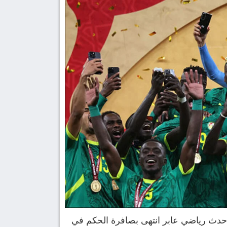
لمغربية قبل أسابيع مجرد حدث رياضي عابر انتهى بصافرة الحكم في