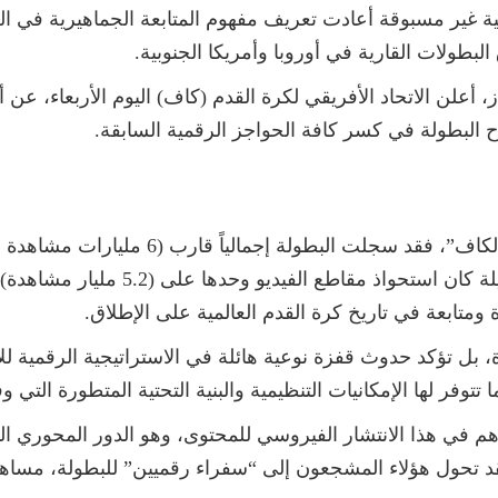
لمية غير مسبوقة أعادت تعريف مفهوم المتابعة الجماهيرية في
بطولات القارية في أوروبا وأمريكا الجنوبية.
علن الاتحاد الأفريقي لكرة القدم (كاف) اليوم الأربعاء، عن
ح البطولة في كسر كافة الحواجز الرقمية السابقة.
وفقاً للإحصائيات الدقيقة التي كشف عنها “ال
الاجتماعية، وهو الرقم الأبرز في هذه الح
بل تؤكد حدوث قفزة نوعية هائلة في الاستراتيجية الرقمية للات
توفر لها الإمكانيات التنظيمية والبنية التحتية المتطورة التي و
م في هذا الانتشار الفيروسي للمحتوى، وهو الدور المحوري الذي
، فقد تحول هؤلاء المشجعون إلى “سفراء رقميين” للبطولة، مسا