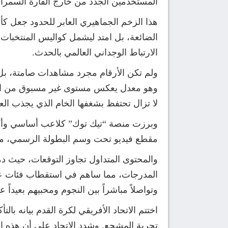
المستخدمين الجدد من خارج القارة السمراء
هذا الزخم الجماهيري العابر للحدود جعل ك
الضائعة، بل امتد ليشمل كواليس المنتخبات
الارتباط الوجداني العالمي بالحدث.
وهو معدل يعكس مستوى غير مسبوق من الانخ
لا تزال تحتفظ بشغفها الخام الذي يجذب العا
وبرزت منصة “تيك توك” كلاعب أساسي وأكثر 
مقطع فيديو تحت وسم البطولة الرسمي، مم
والمحتوى المتداول تجاوز التوقعات، حيث د
المدرجات، مما ساهم في استقطاب فئات عمرية 
وتواصلاً مباشراً بين النجوم ومحبيهم بعيداً
تجربة المشجع. وشدد الاتحاد على أن هذه ال