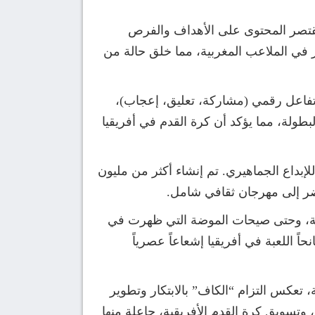
 يقتصر المحتوى على الأهداف والفرص
 في الملاعب المغربية، مما خلق حالة من
مشاهدات صامتة، بل عكست تفاعلاً حياً وضخماً. فقد تم رصد ما يقارب 285 مليون تفاعل رقمي (مشاركة، تعليق، إعجاب)،
ولة، مما يؤكد أن كرة القدم في أفريقيا
بداع الجماهيري. تم إنشاء أكثر من مليون
ر إلى مهرجان ثقافي شامل.
يقية، وحتى صيحات الموضة التي ظهرت في
 اللعبة في أفريقيا إشعاعاً عصرياً
 نجاح “كان المغرب 2025” يمثل نقطة تحول مفصلية، تعكس التزام “الكاف” بالابتكار وتطوير
وتسويق كرة القدم الأفريقية، جاعلة منها