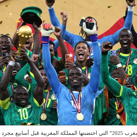
لم تكن نسخة كأس الأمم الأفريقية “كان المغرب 2025” التي احتضنتها المملكة ا