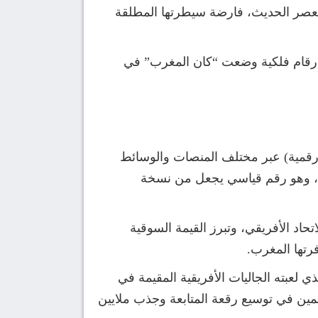
 العصر الحديث، فارضة سيطرتها المطلقة
 أرقام فلكية وضعت “كان المغرب” في
كاف”، فقد سجلت البطولة إجمالياً قارب (6 مليارات مشاهدة رقمية) عبر مختلف المنصات والوسائط
صيلة كان استحواذ مقاطع الفيديو وحدها على (5.2 مليار مشاهدة)، وهو رقم قياسي يجعل من نسخة
حاد الأفريقي، وتبرز القيمة السوقية
فرتها المغرب.
 لعبته الجاليات الأفريقية المقيمة في
همين في توسيع رقعة المتابعة وجذب ملايين