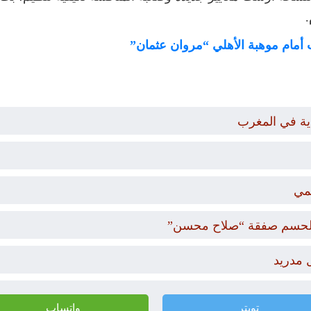
.
 أمام موهبة الأهلي “مروان عثمان”
دية في المغرب
مي
ار لحسم صفقة “صلاح محسن”
 مدريد
تويتر
واتساب