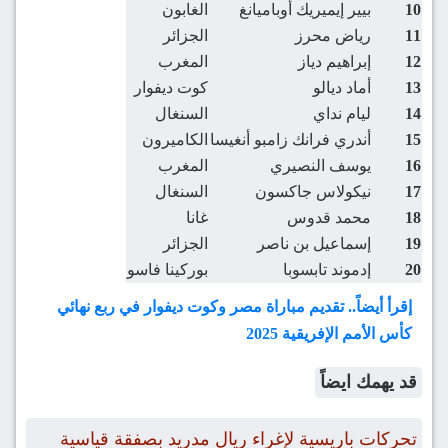
10
بيير إيميريك أوباميانغ
الغابون
11
رياض محرز
الجزائر
12
إبراهيم دياز
المغرب
13
أماد ديالو
كوت ديفوار
14
ليام نداي
السنغال
15
أندري فرانك زامبو أنغيسا
الكاميرون
16
يوسف النصيري
المغرب
17
نيكولاس جاكسون
السنغال
18
محمد قدوس
غانا
19
إسماعيل بن ناصر
الجزائر
20
إدموند تابسوبا
بوركينا فاسو
إقرأ أيضاً.. تقديم مباراة مصر وكوت ديفوار في ربع نهائي
كأس الأمم الإفريقية 2025
قد يهمك ايضاً
تحركات باريسية لإغراء ريال مدريد بصفقة قياسية