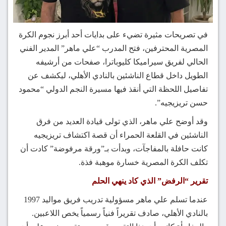
في تصريحات مثيرة تضيء على بدايات أحد أبرز نجوم الكرة
المصرية المحترفين، فتح المدرب “علي ماهر” المدير الفني
الحالي لفريق سيراميكا كليوباترا، صفحات من أرشيفه
الطويل داخل قطاع الناشئين بالنادي الأهلي، ليكشف عن
تفاصيل اللحظة التي أنقذ فيها مسيرة النجم الدولي “محمود
حسن تريزيجيه”.
وقد أوضح علي ماهر، الذي تولى قيادة العديد من فرق
الناشئين في القلعة الحمراء أن قصة اكتشاف تريزيجيه
كانت حافلة بالمفاجآت، وبدأت بـ”ورقة مرفوضة” كادت أن
تكلف الكرة المصرية خسارة موهبة فذة.
تقرير “الرفض” الذي كاد ينهي الحلم
عندما تسلم علي ماهر مسؤولية تدريب فريق مواليد 1997
بالنادي الأهلي، صادف تقريراً فنياً رسمياً يخص اللاعبين.