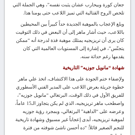
جعان كورة وبيحارب عشان يثبت نفسه”، وهي الجملة التي
تلخص الروح القتالية التي تميز اللاعب حتى يومنا هذا.
وبلغ الإعجاب بالموهبة الجديدة حداً كبيراً بين المحيطين
باللاعب، حيث أشار ماهر إلى أن البعض في ذلك التوقيت
كان يرى أن تريزيجيه يمتلك موهبة فذة لدرجة أنه “ممكن
يتجنّس”، في إشارة إلى المستويات العالمية التي كان
يقدمها رغم حداثة سنه.
شهادة “مانويل جوزيه” التاريخية
ولإضفاء ختم الجودة على هذا الاكتشاف، اتخذ علي ماهر
خطوة جريئة بعرض اللاعب على المدير الفني الأسطوري
للفريق الأول في ذلك الوقت، البرتغالي “مانويل جوزيه”،
واصطحب ماهر تريزيجيه، الذي لم يكن يتجاوز الـ15 عاماً،
وعرضه على “الداهية” البرتغالي، وبمجرد رؤية جوزيه
لموهبة تريزيجيه، أبدى إعجاباً غير مسبوق وشهادة تاريخية
للنجم الصغير قائلاً: “ده أحسن ناشئ شوفته من فترة