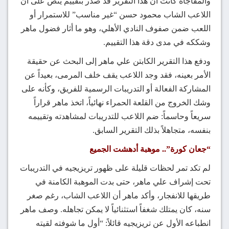
والمفاجأة كانت أن هذا التقرير قد صدر بتقييم ينص على أن
اللاعب الشاب محمود حسن “غير مناسب” للاستمرار أو
اللعب ضمن صفوف النادي الأهلي، وهو ما أثار فضول ماهر
وشككه في مدى دقة هذا التقييم.
ودفع هذا التقرير الكابتن علي ماهر إلى البحث عن حقيقة
الأمر بعينه، فقد وجد اللاعب يقف خلف المرمى، بعيداً عن
المشاركة الفعالة أو التدريبات الرسمية للفريق، وكأنه على
وشك الخروج من القلعة الحمراء نهائياً، اتخذ ماهر قراراً
سريعاً وحاسماً: ضم اللاعب للتدريبات لمشاهدته وتقييمه
بنفسه، متجاهلاً بذلك التقرير السابق.
“جعان كورة”.. موهبة أدهشت الجميع
لم تكد تمر لحظات قليلة على ظهور تريزيجيه في التدريبات
تحت إشراف علي ماهر، حتى بدت الموهبة الكامنة في
طريقها للانفجار، وأكد ماهر أن اللاعب الشاب، رغم صغر
سنه، كان يمتلك شغفاً استثنائياً لا يمكن تجاهله. وصف ماهر
انطباعه الأول عن تريزيجيه قائلاً: “أول ما شوفته لقيته