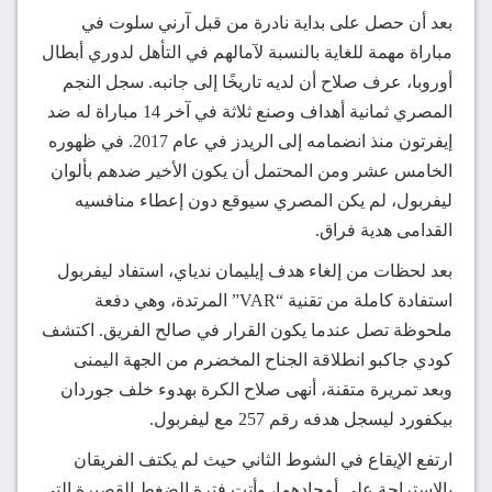
بعد أن حصل على بداية نادرة من قبل آرني سلوت في
مباراة مهمة للغاية بالنسبة لآمالهم في التأهل لدوري أبطال
أوروبا، عرف صلاح أن لديه تاريخًا إلى جانبه. سجل النجم
المصري ثمانية أهداف وصنع ثلاثة في آخر 14 مباراة له ضد
إيفرتون منذ انضمامه إلى الريدز في عام 2017. في ظهوره
الخامس عشر ومن المحتمل أن يكون الأخير ضدهم بألوان
ليفربول، لم يكن المصري سيوقع دون إعطاء منافسيه
القدامى هدية فراق.
بعد لحظات من إلغاء هدف إيليمان ندياي، استفاد ليفربول
استفادة كاملة من تقنية “VAR” المرتدة، وهي دفعة
ملحوظة تصل عندما يكون القرار في صالح الفريق. اكتشف
كودي جاكبو انطلاقة الجناح المخضرم من الجهة اليمنى
وبعد تمريرة متقنة، أنهى صلاح الكرة بهدوء خلف جوردان
بيكفورد ليسجل هدفه رقم 257 مع ليفربول.
ارتفع الإيقاع في الشوط الثاني حيث لم يكتف الفريقان
بالاستراحة على أمجادهما، وأتت فترة الضغط القصيرة التي