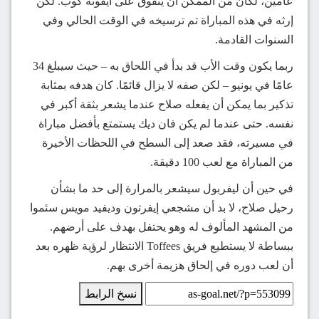
عامين، لكان من الممكن أن يتفوق على أيقونة كوب. لكن
إرثه في هذه المباراة تم ترسيخه في الوقت الحالي وفي
السنوات القادمة.
ربما يكون وقت الأب قد بدأ في اللحاق به – حيث سيبلغ 34
عامًا في يونيو – لكن صفه لا يزال قائمًا. كان هدفه بمثابة
تذكير بما يمكن أن يفعله صلاح عندما يشعر بثقة أكبر في
نفسه. حتى عندما لم يكن فان ديك يستمتع بأفضل مباراة
في مسيرته، فقد صعد إلى السطح في اللحظات الأخيرة
من المباراة مع لعب 100 دقيقة.
في حين أن ليفربول سيشعر بالمرارة إلى حد ما بشأن
رحيل صلاح، لا بد أن مشجعي إيفرتون وديفيد مويس سئموا
من المشهد المألوف له وهو يحتفل بهدف على أرضهم.
ببساطة لا يستطيع فريق Toffees الانتظار لرؤية ظهره بعد
أن لعب دوره في إلحاق هزيمة أخرى بهم.
نسخ الرابط