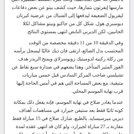
مارسها إيفرتون بثمارها، حيث كشف بيتو عن بعض دفاعات
ليفربول الضعيفة ليدفعها إلى الشباك من عرضية كيرنان
ديوسبري هول. شكل كل من جاكبو وبيتو مشاكل لكلا
الجانبين، لكن الديربي النابض انتهى بمستوى النتائج.
وفي الدقيقة 10 من 11 دقيقة مخصصة من الوقت
المحتسب بدل الضائع، ارتقى فان ديك عاليًا ليسجل برأسه
من ركلة ركنية لدومينيك زوبوسزلاي ويمنح الريدز هدف
الفوز المثير المتأخر. وهذا يضعهم في صدارة سبع نقاط عن
تشيلسي صاحب المركز السادس قبل خمس مباريات
متبقية، مع بعض المساحة التي هم في أمس الحاجة إليها
قرب نهاية الموسم المحلي.
عندما يغادر صلاح في نهاية الموسم، فإنه يفعل ذلك بمكانة
كونه ثانيًا فقط بعد ستيفن جيرارد في مساهمات أهداف
ديربي ميرسيسايد. بالطبع، شارك صلاح في 15 مباراة فقط
مقارنة بـ 27 مباراة لجيرارد، ولو كان قد انتهى عقده لمدة