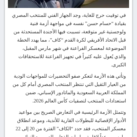
في توقيت حرج للغاية، وجد الجهاز الفني للمنتخب المصري
بقيادة “حسام حسن” نفسه في مواجهة أزمة فنية
ولوجستية غير متوقعة، تسببت فيها الأجندة المستحدثة من
قبل الاتحاد الأفريقي لكرة القدم “كاف”، مما يهدد الخطة
الموضوعة لمعسكر الفراعنة في شهر مارس المقبل،
والذي يُعول عليه كثيراً في تجهيز الفراعنة للاستحقاقات
الكبرى.
وتأتي هذه الأزمة لتعكر صفو التحضيرات للمواجهات الودية
من العيار الثقيل التي تنتظر المنتخب المصري أمام كل من
المملكة العربية السعودية والماتادور الإسباني، ضمن
استعدادات المنتخب لتصفيات كأس العالم 2026.
وتتمثل الأزمة الرئيسية في التعارض الصريح بين مواعيد
الأدوار الإقصائية للبطولات القارية للأندية، وموعد انطلاق
معسكر المنتخب، فقد حدد “الكاف” الفترة من 20 إلى 22
مارس موعداً لإقامة مباريات الذهاب للدور ربع النهائي من