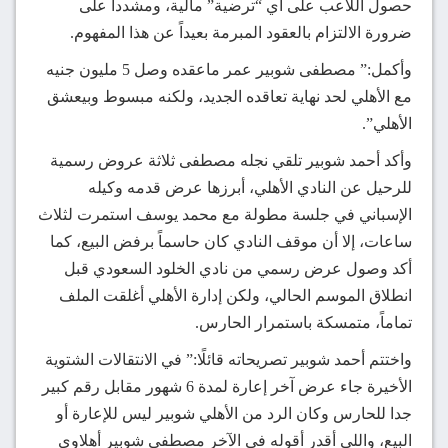
حصول اللاعب على أي “ترضية” مالية، ومشدداً على
ضرورة الالتزام بالعقود المبرمة بعيداً عن هذا المفهوم.
وأكمل:” مصطفى شوبير عمر ماعقده وصل 5 مليون جنيه
مع الأهلي لحد نهاية تعاقده الجديد، ولكنه مبسوط وبيعشق
الأهلي”.
وأكد أحمد شوبير تلقي نجله مصطفى ثلاثة عروض رسمية
للرحيل عن النادي الأهلي، أبرزها عرض قدمه وكيله
الإسباني في جلسة مطولة مع محمد يوسف استمرت لثلاث
ساعات، إلا أن موقف النادي كان حاسماً برفض البيع، كما
أكد وصول عرض رسمي من نادي الخلود السعودي قبل
انطلاق الموسم الحالي، ولكن إدارة الأهلي أغلقت الملف
تماماً، متمسكة باستمرار الحارس.
واختتم أحمد شوبير تصريحاته قائلًا:” في الانتقالات الشتوية
الأخيرة جاء عرض آخر إعارة لمدة 6 شهور مقابل رقم كبير
جدا للحارس وكان الرد من الأهلي شوبير ليس للإعارة أو
البيع، واللي أقدر أقوله في الآخر مصطفى شوبير أهلاوي