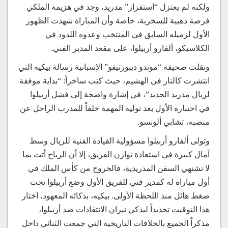
ولكنه لم يعتزل “استفزاز” مدريد، وجد في هزيمة الملكي
فرصة ذهبية للسخرية، خاصة وأن المباراة شهدت الظهور
الأول لزميله السابق في المنتخب وعدوه اللدود في
الكلاسيكو، ألفارو أربيلوا، على مقعد المدير الفني.
ونقلت صحيفة “موندو ديبورتيفو” الإسبانية رسالة بيكيه التي
انتشرت كالنار في الهشيم، حيث كتب ساخراً: “بداية موفقة
لريال مدريد الجديد”، في إشارة واضحة إلى فشل أربيلوا
في اختباره الأول بعد توليه المهمة خلفاً للمدرب الراحل عن
منصبه، تشابي ألونسو.
وتولى ألفارو أربيلوا مسؤولية القيادة الفنية للريال وسط
آمال كبيرة في استعادة توازن الفريق، إلا أن الرياح أتت بما
لا تشتهي السفن المدريدية، فالخروج من كأس الملك في
أول مباراة له كمدير فني للفريق الأول وضع أربيلوا تحت
ضغط هائل منذ اللحظة الأولى. بيكيه، بذكائه المعهود، اختار
هذا التوقيت تحديداً ليذكي نيران الانتقادات ضد أربيلوا،
مذكراً الجميع بالخلافات التاريخية التي جمعت الثنائي داخل