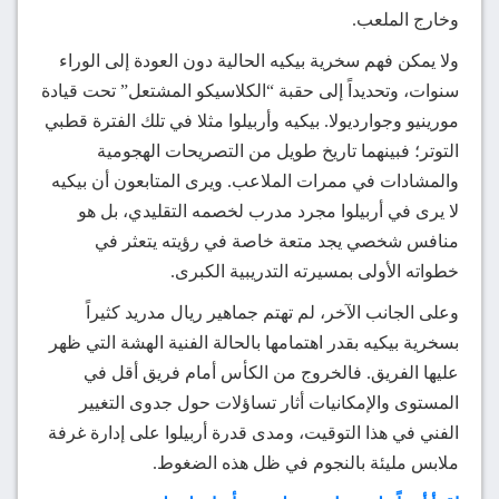
وخارج الملعب.
ولا يمكن فهم سخرية بيكيه الحالية دون العودة إلى الوراء
سنوات، وتحديداً إلى حقبة “الكلاسيكو المشتعل” تحت قيادة
مورينيو وجوارديولا. بيكيه وأربيلوا مثلا في تلك الفترة قطبي
التوتر؛ فبينهما تاريخ طويل من التصريحات الهجومية
والمشادات في ممرات الملاعب. ويرى المتابعون أن بيكيه
لا يرى في أربيلوا مجرد مدرب لخصمه التقليدي، بل هو
منافس شخصي يجد متعة خاصة في رؤيته يتعثر في
خطواته الأولى بمسيرته التدريبية الكبرى.
وعلى الجانب الآخر، لم تهتم جماهير ريال مدريد كثيراً
بسخرية بيكيه بقدر اهتمامها بالحالة الفنية الهشة التي ظهر
عليها الفريق. فالخروج من الكأس أمام فريق أقل في
المستوى والإمكانيات أثار تساؤلات حول جدوى التغيير
الفني في هذا التوقيت، ومدى قدرة أربيلوا على إدارة غرفة
ملابس مليئة بالنجوم في ظل هذه الضغوط.