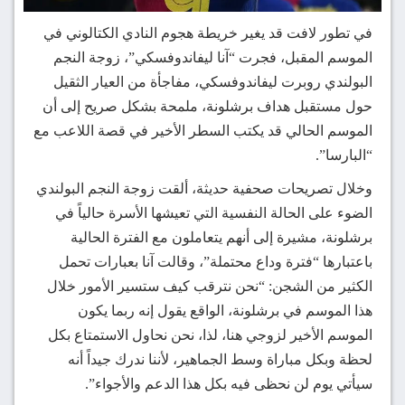
في تطور لافت قد يغير خريطة هجوم النادي الكتالوني في
الموسم المقبل، فجرت “آنا ليفاندوفسكي”، زوجة النجم
البولندي روبرت ليفاندوفسكي، مفاجأة من العيار الثقيل
حول مستقبل هداف برشلونة، ملمحة بشكل صريح إلى أن
الموسم الحالي قد يكتب السطر الأخير في قصة اللاعب مع
“البارسا”.
وخلال تصريحات صحفية حديثة، ألقت زوجة النجم البولندي
الضوء على الحالة النفسية التي تعيشها الأسرة حالياً في
برشلونة، مشيرة إلى أنهم يتعاملون مع الفترة الحالية
باعتبارها “فترة وداع محتملة”، وقالت آنا بعبارات تحمل
الكثير من الشجن: “نحن نترقب كيف ستسير الأمور خلال
هذا الموسم في برشلونة، الواقع يقول إنه ربما يكون
الموسم الأخير لزوجي هنا، لذا، نحن نحاول الاستمتاع بكل
لحظة وبكل مباراة وسط الجماهير، لأننا ندرك جيداً أنه
سيأتي يوم لن نحظى فيه بكل هذا الدعم والأجواء”.