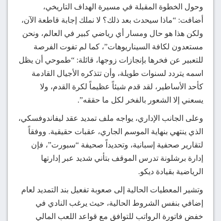
وحول الخطوة المقبلة في مسيرة الهداف التاريخي،
أضافت: “ماذا سيحدث بعد ذلك؟ لا نملك إجابة قاطعة الآن،
ولكن هذا هو حال ومسار أي رياضي كبير في العالم، ونحن
مستعدون لكافة السيناريوهات”، كما لم تفوت الفرصة
للتعبير عن فخرها بإنجازات زوجها، قائلة: “طموحي أن يظل
اسمه يتردد لسنوات طويلة، وأن تتذكره الأجيال القادمة
كأحد الأساطير، لقد قدم شيئاً عظيماً لكرة القدم، ولا
يسعني إلا الشعور بالفخر لكل ما حققه”.
وعلى الجانب الإداري، يواجه ملف تمديد عقد ليفاندوفسكي،
الذي ينتهي بنهاية الموسم الجاري، عقبات حقيقية. ووفقاً
لتقارير صحفية إسبانية، وتحديداً صحيفة “سبورت”، فإن
إدارة برشلونة تدرس الموقف بتأني شديد عبر إدارتها
الرياضية بقيادة ديكو.
وتشير المعطيات الحالية إلى صعوبة تفعيل بند التمديد لعام
إضافي بنفس الشروط الحالية، حيث يرغب النادي في
خفض فاتورة الرواتب للتوافق مع قواعد اللعب المالي