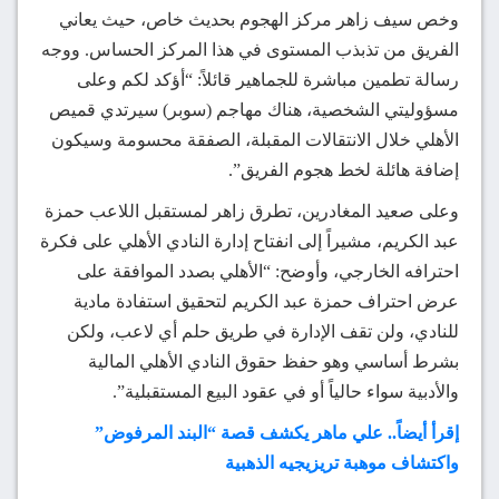
وخص سيف زاهر مركز الهجوم بحديث خاص، حيث يعاني
الفريق من تذبذب المستوى في هذا المركز الحساس. ووجه
رسالة تطمين مباشرة للجماهير قائلاً: “أؤكد لكم وعلى
مسؤوليتي الشخصية، هناك مهاجم (سوبر) سيرتدي قميص
الأهلي خلال الانتقالات المقبلة، الصفقة محسومة وسيكون
إضافة هائلة لخط هجوم الفريق”.
وعلى صعيد المغادرين، تطرق زاهر لمستقبل اللاعب حمزة
عبد الكريم، مشيراً إلى انفتاح إدارة النادي الأهلي على فكرة
احترافه الخارجي، وأوضح: “الأهلي بصدد الموافقة على
عرض احتراف حمزة عبد الكريم لتحقيق استفادة مادية
للنادي، ولن تقف الإدارة في طريق حلم أي لاعب، ولكن
بشرط أساسي وهو حفظ حقوق النادي الأهلي المالية
والأدبية سواء حالياً أو في عقود البيع المستقبلية”.
إقرأ أيضاً.. علي ماهر يكشف قصة “البند المرفوض”
واكتشاف موهبة تريزيجيه الذهبية