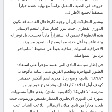
خروجه في الصيف المقبل تزامناً مع نهاية عقده خياراً
منطقياً لجميع الأطراف.
وتشير التحليلات إلى أن وجهة كارفاخال القادمة قد تكون
الدوري القطري، حيث يبرز كخيار مثالي للنجم الإسباني.
هذه الخطوة لا تضمن له استقراراً مادياً فحسب، بل توفر له
بيئة تنافسية أقل حدة، مما يسمح له بتمديد مسيرته
الاحترافية لسنوات إضافية بعيداً عن ضغوط “سانتياجو
برنابيو” المتواصلة.
في إطار سياسة النادي التي تعتمد مؤخراً على استعادة
الطيور المهاجرة وتطعيم الفريق بدماء شابة مألوفة بـ
“DNA” النادي، وضع ريال مدريد اسم أليكس خيمينيز
كهدف أول لخلافة كارفاخال، وقد تخرج خيمينيز من
مدرسة “لا فابريكا” (أكاديمية النادي)، يقدم حالياً مستويات
مبهرة في الدوري الإنجليزي الممتاز بقميص بورنموث، حيث
يلعب معاراً من نادي ميلان الإيطالي. اللاعب الشاب أثبت
قدرة فائقة على التأقلم مع إيقاع البريميرليج السريع، مما