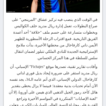
في الوقت الذي ينصب فيه تركيز عشاق “المرينجي” على
صراع البطولات، تعمل إدارة ريال مدريد خلف الكواليس
وبخطوات متسارعة على حسم ملف “خلافة” أحد أعمدة
الفريق التاريخية. فمع اقتراب الرحلة الأسطورية للظهير
الأيمن داني كارفاخال من محطتها الأخيرة، بدأت ملامح
الإستراتيجية الجديدة للنادي الملكي تتبلور لضمان انتقال
سلس للسلطة في هذا المركز الحساس.
وأفادت تقارير تقنية، تصدرها موقع “Fichajes” الإسباني، أن
ريال مدريد استقر على ضرورة إيجاد بديل فوري لداني
كارفاخال. الدولي الإسباني، الذي أتم عامه الـ34، يجد نفسه
الآن أمام تحديات بدنية معقدة؛ فبينما لا يزال يحظى بتقدير
هائل كأحد رموز الجيل الذهبي الذي هيمن على أوروبا، إلا أن
“لعنة الإصابات” المتكررة في المواسم الأخيرة وتراجع
القدرة على مجاراة النسق العالي للمباريات الكبرى، جعلت