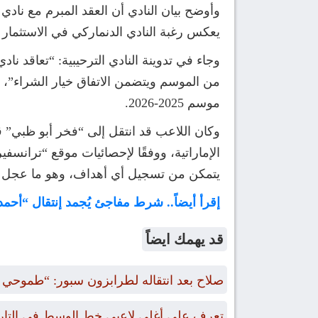
وأوضح بيان النادي أن العقد المبرم مع نادي 
يعكس رغبة النادي الدنماركي في الاستثمار 
وجاء في تدوينة النادي الترحيبية: “تعاقد نا
من الموسم ويتضمن الاتفاق خيار الشراء”، وت
موسم 2025-2026.
وكان اللاعب قد انتقل إلى “فخر أبو ظبي” ق
يتمكن من تسجيل أي أهداف، وهو ما عجل بر
إقرأ أيضاً.. شرط مفاجئ يُجمد إنتقال “أحمد
قد يهمك ايضاً
صلاح بعد انتقاله لطرابزون سبور: “طموحي الت
تعرف علي أغلى لاعبي خط الوسط في التاريخ ممن