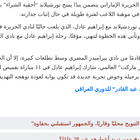
الجزيرة الإماراتي يتضمن بندًا يمنح نورشيلاند “أحقية الشراء” 
في موهبة اللاعب لفترة طويلة في حال إثبات جدارته.
دي نوردشيلاند مع إبراهيم عادل، الذي يلعب حاليًا لنادي الجزيرة
أتي هذه الخطوة لتنهي، مؤقتًا، رحلة إبراهيم عادل مع نادي ا
ادمًا من نادي بيراميدز المصري وسط تطلعات كبيرة، إلا أن ا
الإماراتية، ووفقًا لإحصائيات موقع “ترا
حيله وخوض تجربة جديدة قد تكون بوابة لعودة توهجه التهديف
 عبد القادر” للدوري العراقي
تويج محليًا وقاريًا، والجمهور استقبلني بحفاوة”
 تزيد أعمارهم عن 28 عامًا؟