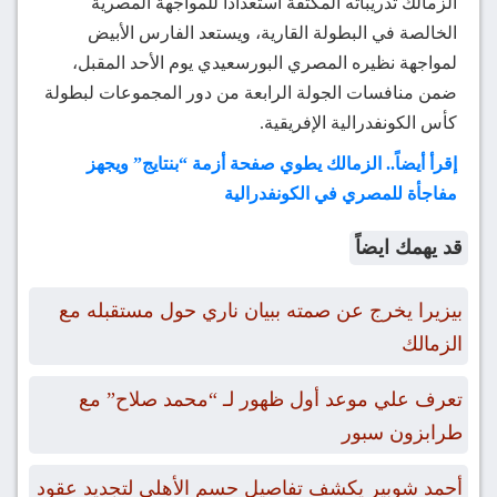
الزمالك تدريباته المكثفة استعداداً للمواجهة المصرية
الخالصة في البطولة القارية، ويستعد الفارس الأبيض
لمواجهة نظيره المصري البورسعيدي يوم الأحد المقبل،
ضمن منافسات الجولة الرابعة من دور المجموعات لبطولة
كأس الكونفدرالية الإفريقية.
إقرأ أيضاً.. الزمالك يطوي صفحة أزمة “بنتايج” ويجهز
مفاجأة للمصري في الكونفدرالية
قد يهمك ايضاً
بيزيرا يخرج عن صمته ببيان ناري حول مستقبله مع
الزمالك
تعرف علي موعد أول ظهور لـ “محمد صلاح” مع
طرابزون سبور
أحمد شوبير يكشف تفاصيل حسم الأهلي لتجديد عقود