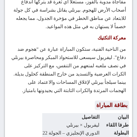
مفاجأة مدوية بالفوز، مستغلاً أي ثغرة قد يتركها اندفاع
أصحاب الأرض للهجوم. بيرنلي يقاتل بشراسة في كل جولة
للابتعاد عن مناطق الخطر في مؤخرة الجدول، مما يجعله
خصماً لا يستهان به في مثل هذه المواعيد.
معركة التكتيك
من الناحية الفنية، ستكون المباراة عبارة عن “هجوم ضد
دفاع”. ليفربول سيسعى للاستحواذ المبكر ومحاصرة بيرنلي
في نصف ملعبه لمنعهم من التنفس، مع التركيز على
الكرات العرضية والتسديد من خارج المنطقة كحلول بديلة.
بينما سيلجأ بيرنلي لإغلاق المساحات والاعتماد على
الهجمات المرتدة والكرات الثابتة التي يجيدونها بامتياز.
بطاقة المباراة
البيان
التفاصيل
طرفا اللقاء
ليفربول × بيرنلي
البطولة
الدوري الإنجليزي – الجولة 22