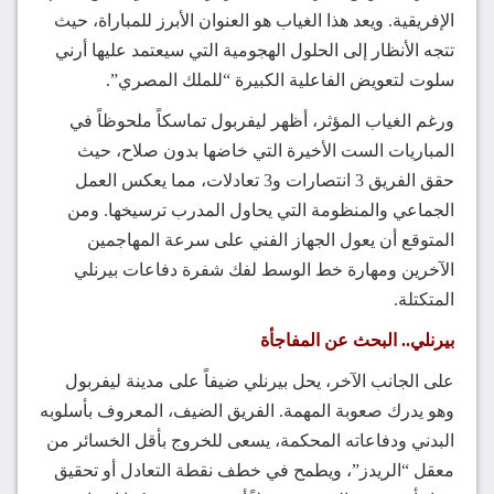
الإفريقية. ويعد هذا الغياب هو العنوان الأبرز للمباراة، حيث
تتجه الأنظار إلى الحلول الهجومية التي سيعتمد عليها أرني
سلوت لتعويض الفاعلية الكبيرة “للملك المصري”.
ورغم الغياب المؤثر، أظهر ليفربول تماسكاً ملحوظاً في
المباريات الست الأخيرة التي خاضها بدون صلاح، حيث
حقق الفريق 3 انتصارات و3 تعادلات، مما يعكس العمل
الجماعي والمنظومة التي يحاول المدرب ترسيخها. ومن
المتوقع أن يعول الجهاز الفني على سرعة المهاجمين
الآخرين ومهارة خط الوسط لفك شفرة دفاعات بيرنلي
المتكتلة.
بيرنلي.. البحث عن المفاجأة
على الجانب الآخر، يحل بيرنلي ضيفاً على مدينة ليفربول
وهو يدرك صعوبة المهمة. الفريق الضيف، المعروف بأسلوبه
البدني ودفاعاته المحكمة، يسعى للخروج بأقل الخسائر من
معقل “الريدز”، ويطمح في خطف نقطة التعادل أو تحقيق