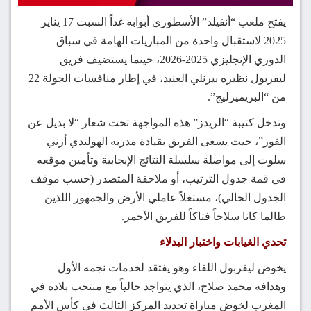
يفتح ملعب “أنفيلد” الأسطوري أبوابه غداً السبت 17 يناير
2025 لاستقبال واحدة من المباريات الهامة في سباق
الدوري الإنجليزي 2025-2026، حينما يستضيف فريق
ليفربول نظيره بيرنلي العنيد، في إطار منافسات الجولة 22
من “البريميرليج”.
وتدخل كتيبة “الريدز” هذه المواجهة تحت شعار “لا بديل عن
الفوز”، حيث يسعى الفريق بقيادة مدربه الهولندي أرني
سلوت إلى مواصلة سلسلة النتائج الإيجابية وتأمين موقعه
في قمة جدول الترتيب، أو ملاحقة المتصدر (حسب موقف
الجدول الحالي)، مستغلاً عاملي الأرض والجمهور اللذين
طالما كانا سلاحاً فتاكاً للفريق الأحمر.
تحدي الغيابات واختبار البدلاء
يخوض ليفربول اللقاء وهو يفتقد لخدمات نجمه الأول
وهدافه محمد صلاح، الذي يتواجد حالياً مع منتخب بلاده في
المغرب لخوض مباراة تحديد المركز الثالث في كأس الأمم