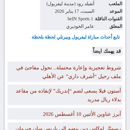
الملعب
أنفيلد رود (مدينة ليفربول)
الموعد
السبت، 17 يناير 2026
القنوات الناقلة
beIN Sports 1
المعلق
عامر الخوذيري
تابع أحداث مباراة ليفربول وبيرنلي لحظة بلحظة
قد يهمك ايضاً
شروط تعجيزية وإعارة محتملة.. تحول مفاجئ في
ملف رحيل “أشرف داري” عن الأهلي
أستون فيلا يسعى لضم “إندريك” لإنقاذه من مقاعد
بدلاء ريال مدريد
أبرز عناوين الأثنين 10 أغسطس 2026
رسميًا.. لوكاس دين ينضم إلي باريس سان جيرمان