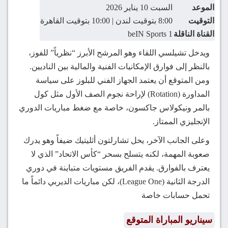
الموعد
السبت 10 يناير 2026
التوقيت
8:00 بتوقيت لندن | 10:00 بتوقيت القاهرة
القناة الناقلة
beIN Sports 1
ويدخل تشيلسي اللقاء وهو المرشح الأبرز “نظرياً” للفوز،
بالنظر إلى فوارق الإمكانيات الفنية والمالية بين الناديين.
ومن المتوقع أن يعتمد الجهاز الفني للبلوز على سياسة
المداورة (Rotation) لإراحة نجوم الصف الأول مثل كول
بالمر ونيكولاس جاكسون، خاصة مع ضغط مباريات الدوري
الإنجليزي الممتاز.
وعلى الجانب الآخر، يحل تشارلتون أثليتيك ضيفاً وهو يدرك
صعوبة المهمة، لكنه يتسلح بسحر “كأس الاتحاد” الذي لا
يعترف بالفوارق. يقدم الفريق مستويات متباينة في دوري
الدرجة الثانية (League One)، لكن مباريات الديربي دائماً ما
تحمل حسابات خاصة
سيناريو المباراة المتوقع