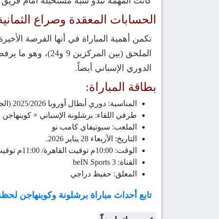
كانت المهمة تبدو شبه مستحيلة أمام فريق ي
الحسابات المعقدة وصراع الثمانية 
تكمن أهمية المباراة في أنها الفرصة الأخي
الملحق (بين المرك
الدوري الإسباني أيضاً.
بطاقة المباراة:
المناسبة: دوري أبطال أوروبا 2025/2026 (الجولة الثامنة والأخيرة).
طرفي اللقاء: برشلونة الإسباني × كوبنهاجن ا
الملعب: سبوتيفاي كامب نو
التاريخ: الأربعاء 28 يناير 2026.
الوقت: 10:00م توقيت القاهرة/ 11:00م توقيت السعودية
القناة: beIN Sports 3
المعلق: حفيظ دراجي
تابع أحداث مباراة برشلونة وكوبنهاجن لحظ