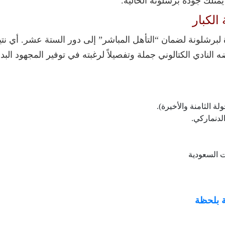
متلك جودة برشلونة الحالية.
الكبار
رة لبرشلونة لضمان “التأهل المباشر” إلى دور الستة عشر. أي ن
زين 9 و24)، وهو ما يرفضه النادي الكتالوني جملة وتفصيلاً لرغبته في توفير ا
لدنماركي.
ة بلحظة