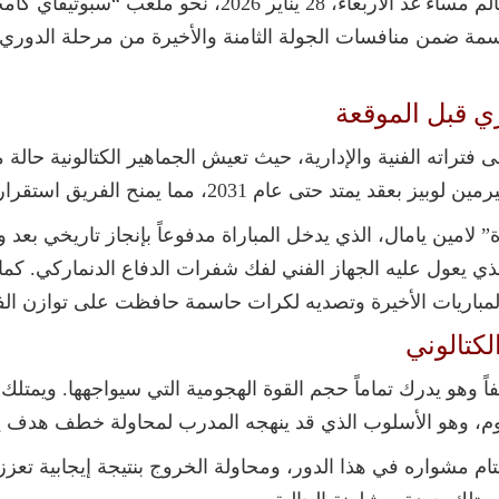
تتجه أنظار جماهير النادي الكتالوني حول العالم مساء غد ا
مة ضمن منافسات الجولة الثامنة والأخيرة من مرحلة الدوري 
ي قبل الموقعة
تراته الفنية والإدارية، حيث تعيش الجماهير الكتالونية حالة من 
 2031، مما يمنح الفريق استقراراً ذهنياً كبيراً.
لذي يعول عليه الجهاز الفني لفك شفرات الدفاع الدنماركي. ك
 المباريات الأخيرة وتصديه لكرات حاسمة حافظت على توازن الف
لكتالوني
وهو يدرك تماماً حجم القوة الهجومية التي سيواجهها. ويمتلك الف
وم، وهو الأسلوب الذي قد ينهجه المدرب لمحاولة خطف هدف 
 مشواره في هذا الدور، ومحاولة الخروج بنتيجة إيجابية تعزز 