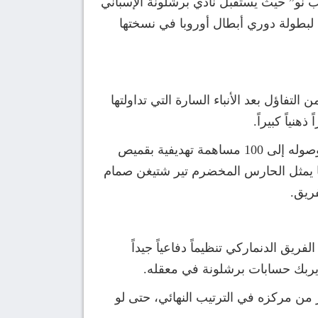
لأربعاء، 28 يناير 2026، نحو ملعب “سبوتيفاي كامب نو” حيث يستقبل نادي برشلونة الإسباني
لبطولة دوري أبطال أوروبا في نسختها
التفاؤل بعد الأنباء السارة التي تداولتها
وتتسلط الأضواء بشكل خاص على “الجوهرة” لامين يامال، الذي يدخل المباراة مدفوعاً بإنجاز تاريخي بعد وصوله إلى 100 مساهمة تهديفية بقميص
ما يمثل الحارس المخضرم تير شتيغن صمام
ريق.
ريق الدنماركي تنظيماً دفاعياً جيداً
يربك حسابات برشلونة في معقله.
من مركزه في الترتيب النهائي، حتى لو