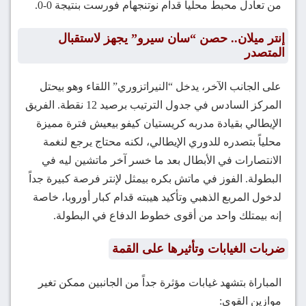
من تعادل محبط محلياً قدام نوتنجهام فورست بنتيجة 0-0.
إنتر ميلان.. حصن “سان سيرو” يجهز لاستقبال
المتصدر
على الجانب الآخر، يدخل “النيراتزوري” اللقاء وهو بيحتل
المركز السادس في جدول الترتيب برصيد 12 نقطة. الفريق
الإيطالي بقيادة مدربه كريستيان كيفو بيعيش فترة مميزة
محلياً بتصدره للدوري الإيطالي، لكنه محتاج يرجع لنغمة
الانتصارات في الأبطال بعد ما خسر آخر ماتشين ليه في
البطولة. الفوز في ماتش بكره بيمثل لإنتر فرصة كبيرة جداً
لدخول المربع الذهبي وتأكيد هيبته قدام كبار أوروبا، خاصة
إنه بيمتلك واحد من أقوى خطوط الدفاع في البطولة.
ضربات الغيابات وتأثيرها على القمة
المباراة بتشهد غيابات مؤثرة جداً من الجانبين ممكن تغير
موازين القوى: