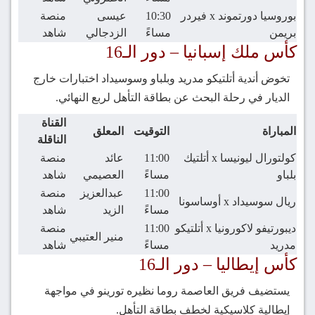
بوروسيا دورتموند x فيردر
10:30
عيسى
منصة
بريمن
مساءً
الزدجالي
شاهد
كأس ملك إسبانيا – دور الـ16
تخوض أندية أتلتيكو مدريد وبلباو وسوسيداد اختبارات خارج
الديار في رحلة البحث عن بطاقة التأهل لربع النهائي.
القناة
المباراة
التوقيت
المعلق
الناقلة
كولتورال ليونيسا x أتلتيك
11:00
عائد
منصة
بلباو
مساءً
العصيمي
شاهد
11:00
عبدالعزيز
منصة
ريال سوسيداد x أوساسونا
مساءً
الزيد
شاهد
ديبورتيفو لاكورونيا x أتلتيكو
11:00
منصة
منير العتيبي
مدريد
مساءً
شاهد
كأس إيطاليا – دور الـ16
يستضيف فريق العاصمة روما نظيره تورينو في مواجهة
إيطالية كلاسيكية لخطف بطاقة التأهل.