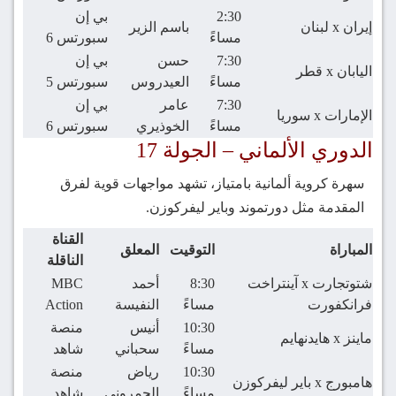
2:30
بي إن
إيران x لبنان
باسم الزير
مساءً
سبورتس 6
7:30
حسن
بي إن
اليابان x قطر
مساءً
العيدروس
سبورتس 5
7:30
عامر
بي إن
الإمارات x سوريا
مساءً
الخوذيري
سبورتس 6
الدوري الألماني – الجولة 17
سهرة كروية ألمانية بامتياز، تشهد مواجهات قوية لفرق
المقدمة مثل دورتموند وباير ليفركوزن.
القناة
المباراة
التوقيت
المعلق
الناقلة
شتوتجارت x آينتراخت
8:30
أحمد
MBC
فرانكفورت
مساءً
النفيسة
Action
10:30
أنيس
منصة
ماينز x هايدنهايم
مساءً
سحباني
شاهد
10:30
رياض
منصة
هامبورج x باير ليفركوزن
مساءً
الحمروني
شاهد