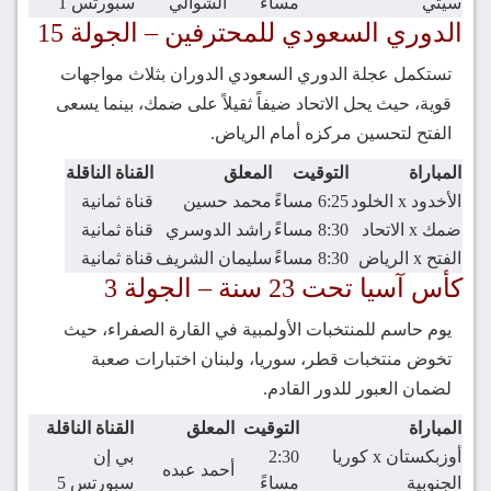
سيتي
مساءً
الشوالي
سبورتس 1
الدوري السعودي للمحترفين – الجولة 15
تستكمل عجلة الدوري السعودي الدوران بثلاث مواجهات
قوية، حيث يحل الاتحاد ضيفاً ثقيلاً على ضمك، بينما يسعى
الفتح لتحسين مركزه أمام الرياض.
المباراة
التوقيت
المعلق
القناة الناقلة
الأخدود x الخلود
6:25 مساءً
محمد حسين
قناة ثمانية
ضمك x الاتحاد
8:30 مساءً
راشد الدوسري
قناة ثمانية
الفتح x الرياض
8:30 مساءً
سليمان الشريف
قناة ثمانية
كأس آسيا تحت 23 سنة – الجولة 3
يوم حاسم للمنتخبات الأولمبية في القارة الصفراء، حيث
تخوض منتخبات قطر، سوريا، ولبنان اختبارات صعبة
لضمان العبور للدور القادم.
المباراة
التوقيت
المعلق
القناة الناقلة
أوزبكستان x كوريا
2:30
بي إن
أحمد عبده
الجنوبية
مساءً
سبورتس 5