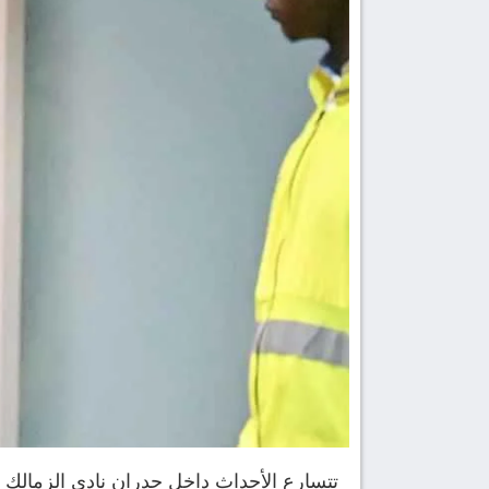
تتسارع الأحداث داخل جدران نادي الزمالك 