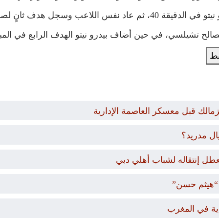
لصالح النادي اللندني في الدقيقة 51.
بط
زمالك قبل معسكر العاصمة الإدارية
ال مدريد؟
عطل إنتقاله لشباب أهلي دبي
“هيثم حسن”
دية في المغرب