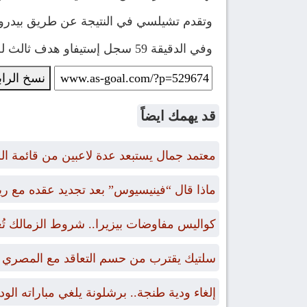
وتقدم تشيلسي في النتيجة عن طريق بيدرو نيتو في الدقيقة 40، ثم عاد نفس اللاعب وسجل هدف ثانٍ 
وفي الدقيقة 59 سجل إستيفاو هدف ثالث لصالح تشيلسي، في حين أضاف بيدرو نيتو الهدف الرابع في المباراة والثالث له في الدقيقة 71.
نسخ الرا
قد يهمك ايضاً
معتمد جمال يستبعد عدة لاعبين من قائمة ال
ماذا قال “فينيسيوس” بعد تجديد عقده مع ري
كواليس مفاوضات بيزيرا.. شروط الزمالك تُ
سلتيك يقترب من حسم التعاقد مع المصري 
إلغاء ودية طنجة.. برشلونة يلغي مباراته الو