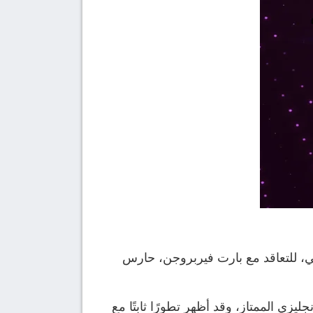
، مستعدًا لتقديم عرض يقارب 50 مليون جنيه إسترليني، للتعاقد مع بارت فيربروجن، حارس
يزي الممتاز، وقد أظهر تطورًا ثابتًا مع