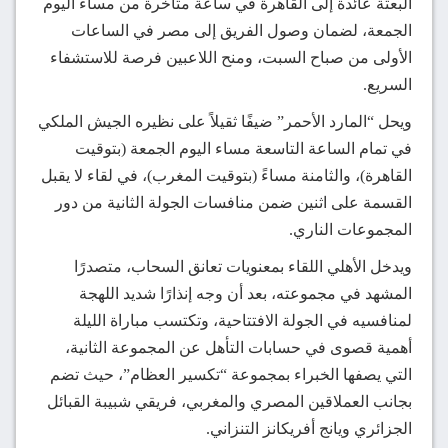
البعثة عائدة إلى القاهرة في ساعة متأخرة من مساء اليوم
الجمعة، لضمان وصول الفريق إلى مصر في الساعات
الأولى من صباح السبت، ومنح اللاعبين فرصة للاستشفاء
السريع.
ويحل “المارد الأحمر” ضيفًا ثقيلاً على نظيره الجيش الملكي
في تمام الساعة التاسعة مساء اليوم الجمعة (بتوقيت
القاهرة)، والثامنة مساءً (بتوقيت المغرب)، في لقاء لا يقبل
القسمة على اثنين ضمن منافسات الجولة الثانية من دور
المجموعات الناري.
ويدخل الأهلي اللقاء بمعنويات تعانق السحاب، متصدرًا
المشهد في مجموعته، بعد أن وجه إنذارًا شديد اللهجة
لمنافسيه في الجولة الافتتاحية، وتكتسب مباراة الليلة
أهمية قصوى في حسابات التأهل عن المجموعة الثانية،
التي يصفها الخبراء بمجموعة “تكسير العظام”، حيث تضم
بجانب العملاقين المصري والمغربي، فريقي شبيبة القبائل
الجزائري ويانج أفريكانز التنزاني.