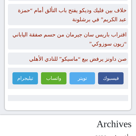
خلاف بين فليك وديكو يفتح باب التألق أمام “حمزة
عبد الكريم” في برشلونة
اقتراب باريس سان جيرمان من حسم صفقة الياباني
“زيون سوزوكي”
صن داونز يرفض بيع “ماسيكو” للنادي الأهلي
فيسبوك
تويتر
واتساب
تيليجرام
Archives