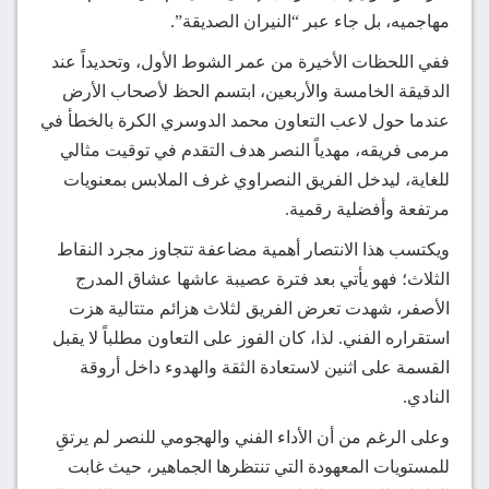
مهاجميه، بل جاء عبر “النيران الصديقة”.
ففي اللحظات الأخيرة من عمر الشوط الأول، وتحديداً عند
الدقيقة الخامسة والأربعين، ابتسم الحظ لأصحاب الأرض
عندما حول لاعب التعاون محمد الدوسري الكرة بالخطأ في
مرمى فريقه، مهدياً النصر هدف التقدم في توقيت مثالي
للغاية، ليدخل الفريق النصراوي غرف الملابس بمعنويات
مرتفعة وأفضلية رقمية.
ويكتسب هذا الانتصار أهمية مضاعفة تتجاوز مجرد النقاط
الثلاث؛ فهو يأتي بعد فترة عصيبة عاشها عشاق المدرج
الأصفر، شهدت تعرض الفريق لثلاث هزائم متتالية هزت
استقراره الفني. لذا، كان الفوز على التعاون مطلباً لا يقبل
القسمة على اثنين لاستعادة الثقة والهدوء داخل أروقة
النادي.
وعلى الرغم من أن الأداء الفني والهجومي للنصر لم يرتقِ
للمستويات المعهودة التي تنتظرها الجماهير، حيث غابت