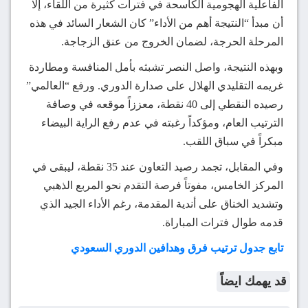
الفاعلية الهجومية الكاسحة في فترات كثيرة من اللقاء، إلا
أن مبدأ “النتيجة أهم من الأداء” كان الشعار السائد في هذه
المرحلة الحرجة، لضمان الخروج من عنق الزجاجة.
وبهذه النتيجة، واصل النصر تشبثه بأمل المنافسة ومطاردة
غريمه التقليدي الهلال على صدارة الدوري. ورفع “العالمي”
رصيده النقطي إلى 40 نقطة، معززاً موقعه في وصافة
الترتيب العام، ومؤكداً رغبته في عدم رفع الراية البيضاء
مبكراً في سباق اللقب.
وفي المقابل، تجمد رصيد التعاون عند 35 نقطة، ليبقى في
المركز الخامس، مفوتاً فرصة التقدم نحو المربع الذهبي
وتشديد الخناق على أندية المقدمة، رغم الأداء الجيد الذي
قدمه طوال فترات المباراة.
تابع جدول ترتيب فرق وهدافين الدوري السعودي
قد يهمك ايضاً