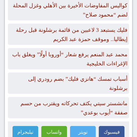
كواليس المفاوضات الأخيرة بين الأهلي وغزل المحلة
لضم “محمود صلاح”
فليك يستبعد 3 لاعبين من قائمة برشلونة قبل رحلة
إيطاليا.. وموقف حمزة عبد الكريم
محمد عبد المنعم يرفع شعار “أوروبا أولًا” ويغلق باب
الإغراءات الخليجية
أسباب تمسك “هانزي فليك” بضم رودري إلى
برشلونة
مانشستر سيتي يكثف تحركاته ويقترب من حسم
صفقة “أيوب بوعدي”
فيسبوك
تويتر
واتساب
تيليجرام