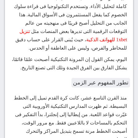
كاملة لتحليل الأداء. وتستخدم التكنولوجيا فى قراءة سلوك
الخصوم كما يفعل المستثمرون فى الأسواق المالية. هذا
الجانب من التحليل أصبح قريبًا فى منهجيته من عالم
التوقعات الرقمية التى تديرها بعض المنصات مثل
تنزيل
1xbet للهواتف الذكية
، حيث يُبنى القرار على حساب دقيق
للمخاطر والفرص، وليس على العاطفة أو الحدس.
اليوم، يمكن القول إن المرونة التكتيكية أصبحت علمًا قائمًا،
يشكل الفارق بين الفرق الجيدة وتلك التى تصنع التاريخ.
تطور المفهوم عبر الزمن
منذ القرن التاسع عشر، كانت كرة القدم تميل إلى الخطط
البسيطة. ثم ظهرت المدارس التكتيكية الأوروبية التى
غيّرت قواعد اللعبة. من إيطاليا إلى إنجلترا، بدأ التفكير فى
التحكم بالمساحات لا باللاعبين فقط. مع مرور الوقت،
أصبحت الخطط مرنة تسمح بتبديل المراكز والتحرك