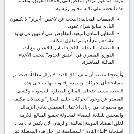
بديلة” لتدعيم مراكز النقص التي يحتاجها الفريق، وتعتمد
هذه الخطة على ثلاثة محاور رئيسية:
الصفقات المجانية: البحث عن لاعبين “أحرار” لا يكلفون
النادي مبالغ شراء عقود.
المقابل المادي الزهيد: التفاوض على لاعبين في نهاية
عقودهم مع أنديتهم لتقليل التكلفة.
الصفقات التبادلية: اللجوء لتبادل اللاعبين مع أندية
الدوري المصري في “أضيق الحدود” لتجنب الأعباء
المالية المباشرة.
وأوضح المصدر أن ملف “فك القيد” لا يزال معلقاً، حيث لم
يتم اتخاذ أي تحركات رسمية وقانونية نهائية حتى هذه
اللحظة بسبب ضخامة المبالغ المطلوبة للتسوية، وكشف
المصدر عن وجود “تحركات خلف الستار” واتصالات مكثفة
مع مجموعة من رجال الأعمال المنتمين لنادي الزمالك
والمحبين للقلعة البيضاء، لمحاولة تجميع المبالغ اللازمة
لغلق القضايا الدولية العالقة، والرهان الآن يكمن في مدى
استجابة “أبناء النادي” للمساهمة في حل هذه المعضلة قبل