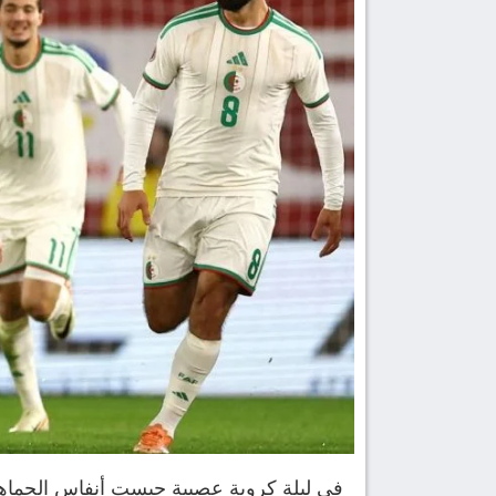
في ليلة كروية عصيبة حبست أنفاس الجماهي