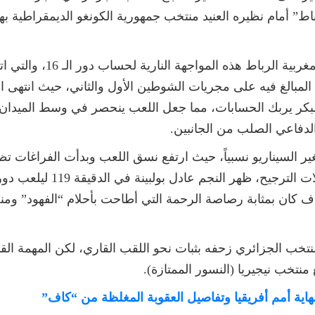
م “موقعة الرباط” أمام نظيره العنيد منتخب جمهورية الكونغو الديمقر
وحتضن ملعب “مولاي الحسن” ب
مبكر يربك الحسابات، مما جعل اللعب ينحصر في وسط الميدا
لدفاعي الصلب من الجانبين.
غير السيناريو نسبياً، حيث ارتفع نسق اللعب وبدأت الفراغات ت
البدني، وبينما كان الجميع يته
دف كان بمثابة رصاصة الرحمة التي أطاحت بأحلام “الفهود” وم
منتخب الجزائري زحفه بثبات نحو اللقب القاري، لكن المهمة ا
ع منتخب نيجيريا (النسور الممتازة).
اية أمم أفريقيا وتفاصيل العقوبة المغلظة من “كاف”