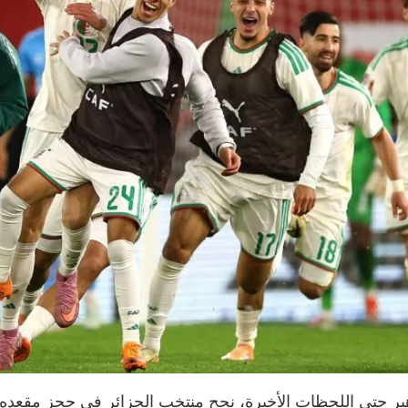
ر حتى اللحظات الأخيرة، نجح منتخب الجزائر في حجز مقعده ب