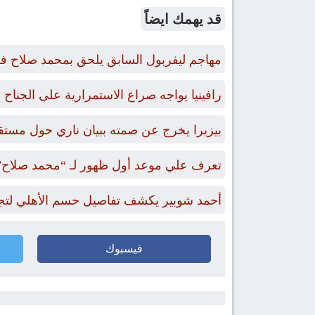
قد يهمك ايضاً
مهاجم ليفربول السابق يلحق بمحمد صلاح في
رافينيا يواجه صراع الاستمرارية على الجناح
بيزيرا يخرج عن صمته ببيان ناري حول مستقب
تعرف علي موعد أول ظهور لـ “محمد صلاح”
أحمد شوبير يكشف تفاصيل حسم الأهلي لتجديد عقود 4 من 
فيسبوك