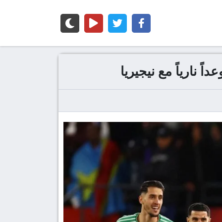
ً نارياً مع نيجيريا