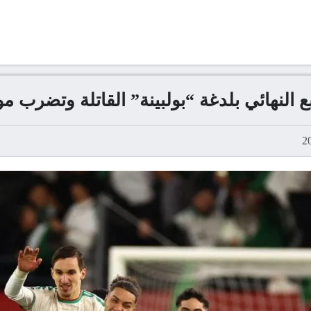
 النهائي بلدغة “بولبينة” القاتلة وتضرب موعدا