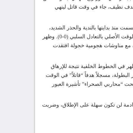
اطية بهدف نظيف، جاء في وقت قاتل لينهي
العاصمة المغربية الرباط هذه المواجهة النارية لحساب دور الـ 16، والتي اتسمت منذ بدايتها بالندية والحذر الشديد،
وقد طغي الوقت الأصلي الانضباط التكتيكي المبالغ فيه على مجريات الشوطين الأول والثاني، حيث انتهى الوقت الأصلي بالتعادل السلبي (0-0). وظهر
ن مع مناوشات هجومية خجولة افتقدت
ظهر في الخطوط الخلفية نتيجة للإرهاق
يأ لمشاهدة ركلات الترجيح، ظهر النجم عادل بولبينة في الدقيقة 119 ليلعب دور البطولة، مسجلاً هدفاً “قاتلاً” في الوقت
نحت “محاربي الصحراء” تأشيرة العبور
لقادمة لن تكون سهلة على الإطلاق، وضربت