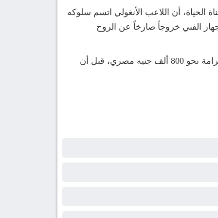
اة الحياة، أن اللاعب الأنغولي اتسم سلوكه
جهاز الفني خروجاً صارخاً عن الروح
وبناءً على ذلك، استقرت إدارة الزمالك على فرض عقوبة مالية ضخمة وصفت بـ “الرادعة”، حيث بلغت الغرامة نحو 800 ألف جنيه مصري، قبل أن