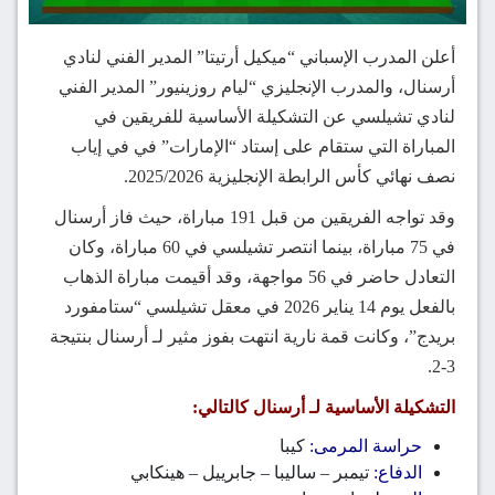
أعلن المدرب الإسباني “ميكيل أرتيتا” المدير الفني لنادي
أرسنال، والمدرب الإنجليزي “ليام روزينيور” المدير الفني
لنادي تشيلسي عن التشكيلة الأساسية للفريقين في
المباراة التي ستقام على إستاد “الإمارات” في في إياب
نصف نهائي كأس الرابطة الإنجليزية 2025/2026.
وقد تواجه الفريقين من قبل 191 مباراة، حيث فاز أرسنال
في 75 مباراة، بينما انتصر تشيلسي في 60 مباراة، وكان
التعادل حاضر في 56 مواجهة، وقد أقيمت مباراة الذهاب
بالفعل يوم 14 يناير 2026 في معقل تشيلسي “ستامفورد
بريدج”، وكانت قمة نارية انتهت بفوز مثير لـ أرسنال بنتيجة
3-2.
التشكيلة الأساسية لـ أرسنال كالتالي:
حراسة المرمى:
كيبا
الدفاع:
تيمبر – ساليبا – جابرييل – هينكابي