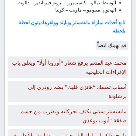
الوسط: ديالو – كاسيميرو – برونو فيرنانديز – دالوت
الهجوم: مبيومو – ماونت – كونيا
تابع أحداث مباراة مانشستر يونايتد وولفرهامبتون لحظة
بلحظة
قد يهمك ايضاً
محمد عبد المنعم يرفع شعار “أوروبا أولًا” ويغلق باب
الإغراءات الخليجية
أسباب تمسك “هانزي فليك” بضم رودري إلى
برشلونة
مانشستر سيتي يكثف تحركاته ويقترب من حسم
صفقة “أيوب بوعدي”
طرح تذاكر المباراة التاريخية بين برشلونة والأهلي في