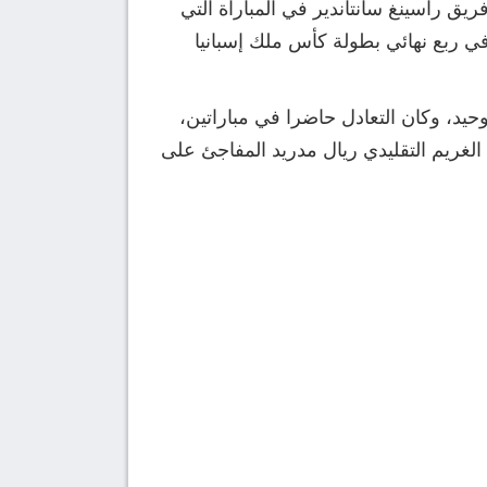
يق راسينغ سانتاندير في المباراة التي
والساعة 11:00 مساءً بتوقيت مكة المكرمة في ربع نهائي بطولة كأس ملك إسبانيا
اجهات، وانتصر ألباسيتي في لقاء وحيد، وكان التعادل حاضرا في مباراتين،
لغريم التقليدي ريال مدريد المفاجئ على