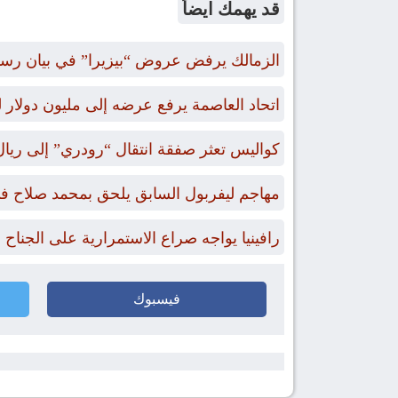
قد يهمك ايضاً
الزمالك يرفض عروض “بيزيرا” في بيان رس
اتحاد العاصمة يرفع عرضه إلى مليون دول
كواليس تعثر صفقة انتقال “رودري” إلى ريال
مهاجم ليفربول السابق يلحق بمحمد صلاح في
رافينيا يواجه صراع الاستمرارية على الجناح
فيسبوك