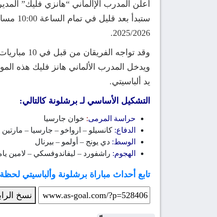
أعلن المدرب الإألماني “هانزي فليك” المدير
2025/2026.
ويدخل المدرب الألماني هانز فليك هذه المو
يد ألباسيتي.
التشكيل الأساسي لـ برشلونة كالتالي:
حراسة المرمى
:
خوان جارسيا
الدفاع:
كانسيلو – ارواخو – جارسيا – مارتين
الوسط:
دي يونج – أولمو – بيرنال
الهجوم:
راشفورد – ليفاندوفسكي – لامين يام
تابع أحداث مباراة برشلونة وألباسيتي لحظة
نسخ الرا