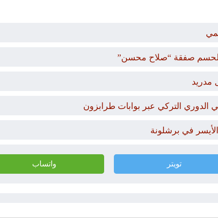
مي
ار لحسم صفقة “صلاح محسن”
 مدريد
 الدوري التركي عبر بوابات طرابزون
 الأيسر في برشلونة
تويتر
واتساب