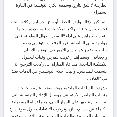
الطريقة لا يليق بتاريخ وسمعة الكرة التونسية في القارة
السمراء.
ولم تكن الإقالة وليدة اللحظة أو نتاج الخسارة بركلات الحظ
فحسب، بل جاءت تراكمًا لملاحظات فنية عديدة سجلها
النقاد والجماهير على أداء “النسور” طوال البطولة، ففي
مواجهة مالي الفاصلة، ظهر المنتخب التونسي بوجه
شاحب، وعجز عن حسم الأمور في الوقتين الأصلي
والإضافي، وسط إهدار غريب للفرص وغياب للحلول
التكتيكية الناجعة، مما قاد المباراة إلى ركلات الترجيح التي
ابتسمت للمنافس، وأنهت أحلام التونسيين في الذهاب بعيدًا
في “الكان”.
وشهدت الساعات الماضية موجة غضب عارمة اجتاحت
منصات التواصل الاجتماعي ووسائل الإعلام التونسية، التي
صبت جام غضبها على الجهاز الفني، محملة إياه المسؤولية
الكاملة عن هذا الإخفاق. وتركزت الانتقادات حول سوء إدارة
المباريات الحاسمة، والتراجع الفني والبدني للاعبين، وعدم