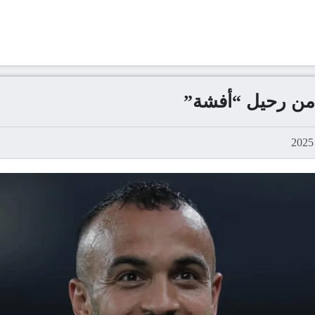
من رحيل “أفشة”