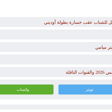
مل للشباب عقب خسارة بطولة أوديني
تر ميامي
تويتر
واتساب