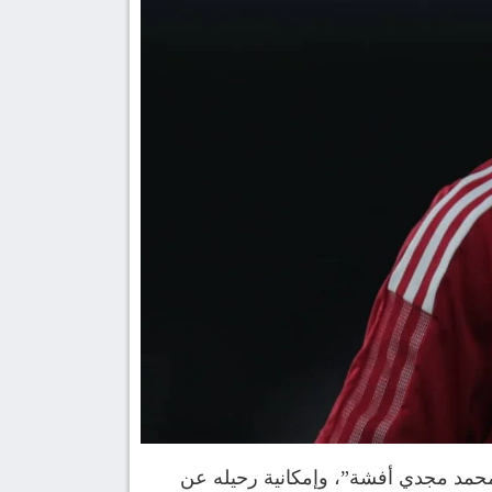
محمد مجدي أفشة”، وإمكانية رحيله عن