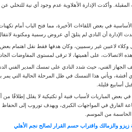
ة المقبلة. وأكدت الإدارة الأهلاوية عدم وجود أي نية للتخلي عن 
أساسية في بعض اللقاءات الأخيرة، مما فتح الباب أمام تكهنات 
كدت الإدارة أن النادي لم يتلقَ أي عروض رسمية ومكتوبة لانتقا
كلاء لاعبين غير رسميين، وكان هدفها فقط نقل اهتمام بعض الأند
 الاتصالات، على أهميتها، لا ترقى لمستوى المفاوضات الجادة ال
الجهاز الفني، حيث شدد النادي على تمسك المدير الفني الدن
شة، ويأتي هذا التمسك في ظل المرحلة الحالية التي يمر بها ال
ل أسابيع قليلة.
ي بعض المباريات لأسباب فنية أو تكتيكية لا يقلل إطلاقًا من 
ناعة الفارق في المواجهات الكبرى، ويهدف توروب إلى الحفاظ 
 الحاسمة من الموسم.
ة زيزو والزمالك واقتراب حسم القرار لصالح نجم الأهلي