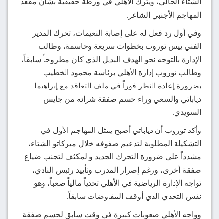
الشتاء الحالي، ويترك الأهلي في ورطة حقيقية بشأن مقعد
المهاجم الأجنبي الشاغر.
وفي أول رد فعل له على إصابة النعيمات، تحرك المدير
الفني ييس توروب بخطوات سريعة وحاسمة، وطالب
الإدارة بالتوجه نحو الهدف البديل الذي كان مطروحاً سابقاً،
وطالب توروب إدارة الأهلي برئاسة محمود الخطيب
بضرورة إعادة النظر فوراً في ملف التعاقد مع إبراهيما
دياباتي والسعي وراء حسم صفقة شرائه من جايس
السويدي.
وأكد توروب أن دياباتي أصبح يمثل المهاجم الأول في
التشكيلة المطلوبة لتدعيم صفوفه خلال ميركاتو الشتاء،
مشدداً على ضرورة التحرك الجديد والمكثف لتجنب ضياع
صفقة أخرى، ورغم إصرار المدرب وتأييد رئيس النادي،
تواجه الإدارة الرياضية في الأهلي تحدياً مالياً صعباً، وهو
نفس التحدي الذي أوقف المفاوضات سابقاً.
وواجه الأهلي صعوبات كبيرة في وقت سابق لحسم صفقة