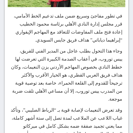
في تطور مفاجئ وسريع ضمن ملف تدعيم الخط الأمامي،
قرر مجلس إدارة النادي الأهلي برئاسة محمود الخطيب
إعادة فتح ملف المفاوضات للتعاقد مع المهاجم الإيفواري
“إبراهيما دياباتي” هداف فريق جايس السويدي.
وجاء هذا التحول بطلب عاجل من المدير الفني للفريق،
ييس توروب، في أعقاب الصدمة الكبيرة التي تعرضت لها
خطط النادي بخصوص المهاجم الأردني يزن النعيمات، وكان
هداف فريق العربي القطري، هو الخيار الأقرب والأكثر
ترجيحاً للقدوم إلى القلعة الحمراء، خاصة بعد توصية قوية
من المدرب ييس توروب، إلا أن مساعي الأهلي تلقت ضربة
موجعة.
وقد تعرض النعيمات لإصابة قوية بـ “الرباط الصليبي”، وتأكد
غياب اللاعب عن الملاعب لمدة تصل إلى ستة أشهر كاملة،
مما يعني تجميد صفقة ضمه بشكل كامل في ميركاتو