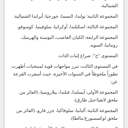
الشمالية.
المجموعة الثانية: بولندا، النمسا، جورجيا، أيرلندا الشمالية.
المجموعة الثالثة: اسكتلندا، أوكرانيا، سلوفينيا، كوسوفو.
المجموعة الرابعة: الكيان الغاصب، البوسنة والهرسك،
رومانيا، السويد.
المستوى “ج”: صراع إثبات الذات
في المستوى الثالث، تبرز مواجهات قوية لمنتخبات أظهرت
تطوراً ملحوظاً في السنوات الأخيرة، حيث أسفرت القرعة
عن:
المجموعة الأولى: آيسلندا، فنلندا، بيلاروسيا، (الفائز من
ملحق لاتفيا/جبل طارق).
المجموعة الثانية: ألبانيا، سلوفاكيا، جزر فارو، (الفائز من
ملحق لوكسمبورغ/مالطا).