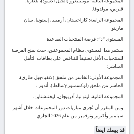
المجموعة الثالثة: مونتينيغرو (الجبل الأسود)، بلغاريا،
قبرص، مولدوفا.
المجموعة الرابعة: كازاخستان، أرمينيا، إستونيا، سان
مارينو.
المستوى “د”: فرصة المنتخبات الصاعدة
يستمر هذا المستوى بنظام المجموعتين، حيث يمنح الفرصة
للمنتخبات الأقل تصنيفاً للتنافس على بطاقات التأهل
المباشر:
المجموعة الأولى: الخاسر من ملحق (لاتفيا/جبل طارق)،
الخاسر من ملحق (لوكسمبورغ/مالطا)، أندورا.
المجموعة الثانية: ليتوانيا، أذربيجان، ليختنشتاين.
ومن المقرر أن تُجرى مباريات دور المجموعات خلال أشهر
سبتمبر وأكتوبر ونوفمبر من عام 2026 الجاري.
قد يهمك ايضاً