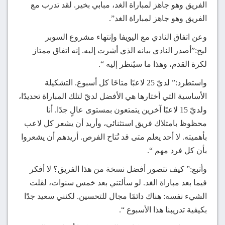
الفريق وهو جاهز لمباراة الغد، مبابي بخير. لقد تدرب مع
الفريق وهو جاهز لمباراة الغد”.
وعن اتفاق النادي مع اليويفا وإنتهاء مشروع السوبر
ليج:”أصدر النادي بيانه الذي أشرت إليه. إنه اتفاق ممتاز
لكرة القدم، وهذا ما سيُنظر إليه “.
واستطرد:” لديّ 25 لاعبًا متاحًا كل أسبوع. التشكيلة
الأساسية التي أختارها هي الأفضل لديّ لتلك المباراة تحديدًا،
ولديّ 15 لاعبًا آخرين يتمتعون بمستوى عالٍ جدًا. أنا
محظوظ بامتلاك فريق استثنائي، وأريد أن يشعر كل لاعب
بأهميته. لا أحد يعلم متى قد تُتاح الفرص. أريدهم أن يشعروا
بأن كل فرد مهم “.
وأتبع:” كيف تتصور أفضل نسخة من هذا الفريق؟ لا أفكر
فيما بعد مباراة الغد. لو سألتني بعد خمس سنوات، لقلت
الشيء نفسه: هناك دائمًا مجال للتحسين. لكنني سعيد جدًا
بكيفية تدريبنا هذا الأسبوع “.