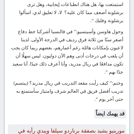
استمتعت بها، هل هناك انطباعات إيجابية، وهل ترى
برشلونة أضعف مما كان عليه؟ لا، لا تعليق لدي. اسألوا
برشلونة وفليك “.
وحول هاوسن وأسينسيو:” في فالنسيا أشركنا خط دفاع
أصغر سنًا من ثلاثة فرق رديف في الدرجة الأولى. لدينا
لاعبون بإمكانات هائلة رغم أعمارهم، بعضهم ربما كان يجب
أن يلعب في درجات أدنى وهم الآن دوليون. ليس سهلًا أن
تكون مدافعًا في ريال مدريد، وأنا أعرف ذلك جيدًا. أنا سعيد
جدًا بهم “.
وختم:” كيف رأيت مقعد التدريب في ريال مدريد؟ (يبتسم)
تدريب أفضل فريق في العالم شرف وامتياز سأستمتع به
حتى آخر يوم “.
قد يهمك ايضاً
مورينيو يشيد بصفقة برناردو سيلفا ويبدي رأيه في