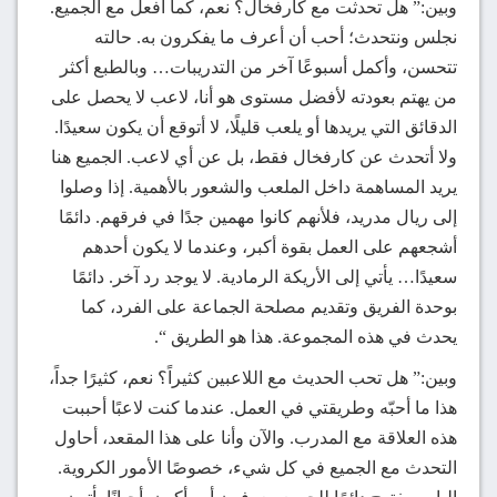
وبين:” هل تحدثت مع كارفخال؟ نعم، كما أفعل مع الجميع.
نجلس ونتحدث؛ أحب أن أعرف ما يفكرون به. حالته
تتحسن، وأكمل أسبوعًا آخر من التدريبات… وبالطبع أكثر
من يهتم بعودته لأفضل مستوى هو أنا، لاعب لا يحصل على
الدقائق التي يريدها أو يلعب قليلًا، لا أتوقع أن يكون سعيدًا.
ولا أتحدث عن كارفخال فقط، بل عن أي لاعب. الجميع هنا
يريد المساهمة داخل الملعب والشعور بالأهمية. إذا وصلوا
إلى ريال مدريد، فلأنهم كانوا مهمين جدًا في فرقهم. دائمًا
أشجعهم على العمل بقوة أكبر، وعندما لا يكون أحدهم
سعيدًا… يأتي إلى الأريكة الرمادية. لا يوجد رد آخر. دائمًا
بوحدة الفريق وتقديم مصلحة الجماعة على الفرد، كما
يحدث في هذه المجموعة. هذا هو الطريق “.
وبين:” هل تحب الحديث مع اللاعبين كثيراً؟ نعم، كثيرًا جداً،
هذا ما أحبّه وطريقتي في العمل. عندما كنت لاعبًا أحببت
هذه العلاقة مع المدرب. والآن وأنا على هذا المقعد، أحاول
التحدث مع الجميع في كل شيء، خصوصًا الأمور الكروية.