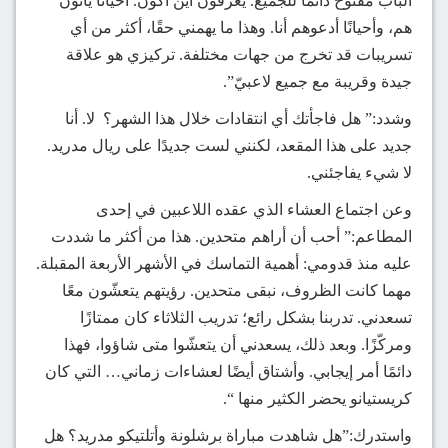
الباب مفتوح دائمًا للجميع. يعرفون أين أكون. أحيانًا يأتون
هم، وأحيانًا أدعوهم أنا. وهذا ما يهمني حقًا، أكثر من أي
تسريبات قد تخرج من جهات مختلفة. تركيزي هو علاقة
جيدة وقريبة مع جميع لاعبيّ”.
وشدد:” هل فاجأتك أي انتقادات خلال هذا الشهر؟ لا. أنا
جديد على هذا المقعد، لكنني لست جديدًا على ريال مدريد.
لا شيء يفاجئني.
وعن اجتماع العشاء الذي عقده اللاعبين في إحدى
المطاعم:” أحب أن أراهم متحدين. هذا من أكثر ما شددت
عليه منذ قدومي: أهمية التماسك في الأشهر الأربعة المقبلة.
مهما كانت الظروف، نبقى متحدين. رؤيتهم يتعشّون معًا
تسعدني. تدربنا بشكل رائع؛ تدريب الثلاثاء كان ممتازًا
ومركّزًا. وبعد ذلك، يسعدني أن يتعشّوا متى شاؤوا، فهذا
دائمًا أمر إيجابي. وأشتاق أيضًا لعشاءات زماني… التي كان
كريستيانو يحضر الكثير منها “.
واستدرك:”هل شاهدت مباراة برشلونة وأتلتيكو مدريد؟ هل