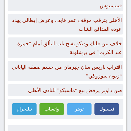
فينيسيوس
الأهلي يترقب موقف عمر فايد.. وعرض إيطالي يهدد
عودة المدافع الشاب
خلاف بين فليك وديكو يفتح باب التألق أمام “حمزة
عبد الكريم” في برشلونة
اقتراب باريس سان جيرمان من حسم صفقة الياباني
“زيون سوزوكي”
صن داونز يرفض بيع “ماسيكو” للنادي الأهلي
فيسبوك
تويتر
واتساب
تيليجرام