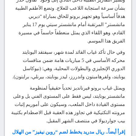
بشأن سرعة استجابة اللاعب للعلاج. وتضع الأطقم الطبية
هدفاً أساسياً وهو تجهيز برونو للحاق بمباراة “ديربي
مانشستر” المرتقبة أمام مانشستر سيتي يوم 17 يناير
القادم، وهو اللقاء الذي يمثل منعطفاً حاسماً في مسيرة
الفريق هذا الموسم.
وفي حال تأكد غياب القائد لمدة شهر، سيفتقد اليونايتد
محركه الأساسي في 5 مباريات هامة ضمن منافسات
الدوري الإنجليزي والبطولات المحلية، وهي: (نيوكاسل
يونايتد، ولفرهامبتون واندررز، ليدز يونايتد، بيرنلي، برايتون).
ويمثل غياب برونو فيرنانديز تحدياً حقيقياً لمنظومة
مانشستر يونايتد، ليس فقط على المستوى الفني بل وعلى
مستوى القيادة داخل الملعب، وسيكون على أموريم إثبات
مرونته التكتيكية في تجاوز هذه العقبة قبل الاصطدام بكتيبة
بيب جوارديولا في منتصف الشهر المقبل.
إقرأ أيضاً.. ريال مدريد يخطط لضم “روبن نيفيز” من الهلال