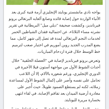
يواجه نادي مانشستر يونايتد الإنجليزي أزمة فنية كبرى بعد
الأنباء الواردة حول إصابة قائده وصانع ألعابه البرتغالي برونو
فيرنانديز، وكشفت صحيفة “ديلي ميل” البريطانية في تقرير
نشرته مساء الثلاثاء، عن احتمالية فقدان الشياطين الحمر
لخدمات النجم البرتغالي لمدة قد تصل إلى شهر كامل، مما
يضع المدرب الجديد روبن أموريم في اختبار صعب لترميم
خط الوسط خلال فترة ازدحام المباريات.
وتعرض برونو فيرنانديز لإصابة في “العضلة الخلفية” خلال
أحداث الشوط الأول من مواجهة أستون فيلا الأخيرة في
الدوري الإنجليزي، ورغم شعوره بالآلام، إلا أن اللاعب
تحامل على نفسه وأصر على إكمال الشوط الأول لمساعدة
زملائه، لكنه لم يستطع الصمود طويلاً، حيث أُجبر على
مغادرة أرضية الميدان بعد تفاقم الإصابة، في لقاء انتهى
بخسارة مريرة لليونايتد.
وتشير التقارير الطبية داخل النادي إلى وجود “تفاؤل حذر”