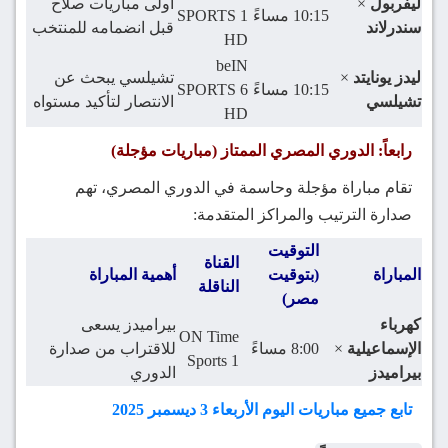
ليفربول
×
أولى مباريات صلاح
10:15 مساءً
SPORTS 1
سندرلاند
قبل انضمامه للمنتخب
HD
beIN
ليدز يونايتد
×
تشيلسي يبحث عن
10:15 مساءً
SPORTS 6
تشيلسي
الانتصار لتأكيد مستواه
HD
رابعاً: الدوري المصري الممتاز (مباريات مؤجلة)
تقام مباراة مؤجلة وحاسمة في الدوري المصري، تهم
صدارة الترتيب والمراكز المتقدمة:
التوقيت
القناة
المباراة
(بتوقيت
أهمية المباراة
الناقلة
مصر)
كهرباء
بيراميدز يسعى
ON Time
الإسماعيلية
×
8:00 مساءً
للاقتراب من صدارة
Sports 1
بيراميدز
الدوري
تابع جميع مباريات اليوم الأربعاء 3 ديسمبر 2025