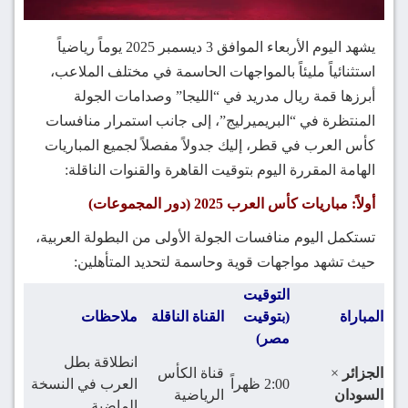
يشهد اليوم الأربعاء الموافق 3 ديسمبر 2025 يوماً رياضياً
استثنائياً مليئاً بالمواجهات الحاسمة في مختلف الملاعب،
أبرزها قمة ريال مدريد في “الليجا” وصدامات الجولة
المنتظرة في “البريميرليج”، إلى جانب استمرار منافسات
كأس العرب في قطر، إليك جدولاً مفصلاً لجميع المباريات
الهامة المقررة اليوم بتوقيت القاهرة والقنوات الناقلة:
أولاً: مباريات كأس العرب 2025 (دور المجموعات)
تستكمل اليوم منافسات الجولة الأولى من البطولة العربية،
حيث تشهد مواجهات قوية وحاسمة لتحديد المتأهلين:
التوقيت
المباراة
(بتوقيت
القناة الناقلة
ملاحظات
مصر)
انطلاقة بطل
الجزائر
×
قناة الكأس
2:00 ظهراً
العرب في النسخة
السودان
الرياضية
الماضية