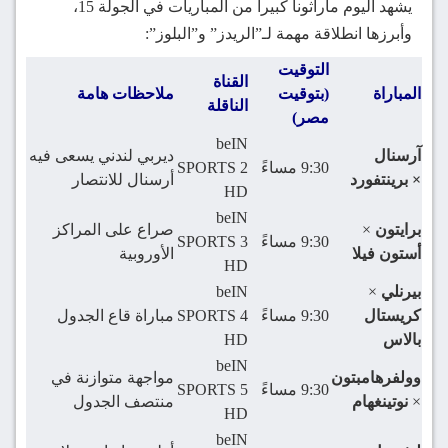
يشهد اليوم ماراثوناً كبيراً من المباريات في الجولة 15،
وأبرزها انطلاقة مهمة لـ”الريدز” و”البلوز”:
التوقيت
القناة
المباراة
(بتوقيت
ملاحظات هامة
الناقلة
مصر)
beIN
آرسنال
ديربي لندني يسعى فيه
9:30 مساءً
SPORTS 2
×
برينتفورد
أرسنال للانتصار
HD
beIN
برايتون
×
صراع على المراكز
9:30 مساءً
SPORTS 3
أستون فيلا
الأوروبية
HD
بيرنلي
×
beIN
كريستال
9:30 مساءً
SPORTS 4
مباراة قاع الجدول
بالاس
HD
beIN
وولفرهامبتون
مواجهة متوازنة في
9:30 مساءً
SPORTS 5
×
نوتينغهام
منتصف الجدول
HD
beIN