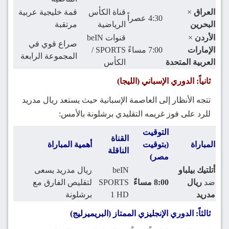
العراق
×
قناة الكأس
قمة خليجية عربية
4:30 عصراً
البحرين
الرياضية
مرتقبة
الأردن
×
قنوات beIN
صراع قوي في
الإمارات
7:00 مساءً
SPORTS /
المجموعة الرابعة
العربية المتحدة
الكأس
ثانياً: الدوري الإسباني (الليجا)
تتجه الأنظار إلى العاصمة الإسبانية حيث يستعد ريال مدريد
للرد على فوز غريمه التقليدي برشلونة بالأمس:
التوقيت
القناة
المباراة
(بتوقيت
أهمية المباراة
الناقلة
مصر)
أتلتيك بيلباو
beIN
ريال مدريد يسعى
ضد
ريال
8:00 مساءً
SPORTS
لتقليص الفارق مع
مدريد
1 HD
برشلونة
ثالثاً: الدوري الإنجليزي الممتاز (البريميرليج)