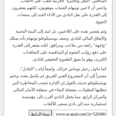
المنافس “الثقل والخبرة” اللازمة للعب على الألقاب،
واعتبر أن لاعبي توتنهام الشباب موهوبون، لكنهم يفتقرون
إلى القدرة على نقل النادي من الأداء الجيد إلى منصات
التتويج.
ولم يقتصر نقده على اللاعبين، بل امتد إلى البنية التحتية
والإنفاق المالي للنادي. وصف بوستيكوغلو توتنهام بأنه يمتلك
“واجهة” رائعة من ملاعب ومرافق، لكنه يفتقر إلى القدرة
على دفع رواتب النجوم أو المنافسة على التعاقدات
الكبرى، وهو ما يعيق الطموح الحقيقي للنادي.
كما تناول رحيل توماس فرانك، واصفاً إياه بـ”العادل”،
مشيراً إلى أن المشروع الفني للفريق لم يكتمل بعده. وختم
بوستيكوغلو حديثه بالقول إن الإدارة تتجنب المخاطرة التي
تتطلبها البطولات، مفضلة البقاء في منطقة الأمان المالي
والمركز الرابع، مما يجعل النادي أقرب إلى مؤسسة
استثمارية منه إلى نادي يسعى للألقاب.
نسخ الرابط