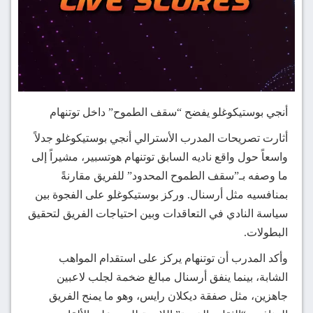
أنجي بوستيكوغلو يفضح “سقف الطموح” داخل توتنهام
أثارت تصريحات المدرب الأسترالي أنجي بوستيكوغلو جدلاً
واسعاً حول واقع ناديه السابق توتنهام هوتسبير، مشيراً إلى
ما وصفه بـ”سقف الطموح المحدود” للفريق مقارنةً
بمنافسيه مثل أرسنال. وركز بوستيكوغلو على الفجوة بين
سياسة النادي في التعاقدات وبين احتياجات الفريق لتحقيق
البطولات.
وأكد المدرب أن توتنهام يركز على استقدام المواهب
الشابة، بينما ينفق أرسنال مبالغ ضخمة لجلب لاعبين
جاهزين، مثل صفقة ديكلان رايس، وهو ما يمنح الفريق